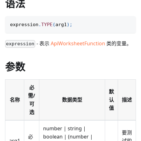
语法
expression
.
TYPE
(
arg1
)
;
- 表示
ApiWorksheetFunction
类的变量。
expression
参数
必
默
需/
名称
数据类型
认
描述
可
值
选
number | string |
要测
必
boolean | (number |
arg1
试的