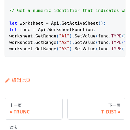
// Get a numeric identifier that indicates whe
let
 worksheet 
=
Api
.
GetActiveSheet
(
)
;
let
 func 
=
Api
.
WorksheetFunction
;
worksheet
.
GetRange
(
"A1"
)
.
SetValue
(
func
.
TYPE
(
25
worksheet
.
GetRange
(
"A2"
)
.
SetValue
(
func
.
TYPE
(
tr
worksheet
.
GetRange
(
"A3"
)
.
SetValue
(
func
.
TYPE
(
"O
编辑此页
上一页
下一页
TRUNC
T_DIST
语法