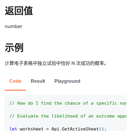
返回值
number
示例
计算电子表格中独立试验中恰好 N 次成功的概率。
Code
Result
Playground
// How do I find the chance of a specific numb
// Evaluate the likelihood of an outcome appea
let
 worksheet 
=
Api
.
GetActiveSheet
(
)
;