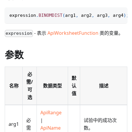
expression
.
BINOMDIST
(
arg1
,
 arg2
,
 arg3
,
 arg4
)
;
- 表示
ApiWorksheetFunction
类的变量。
expression
参数
必
默
需/
名称
数据类型
认
描述
可
值
选
ApiRange
必
|
试验中的成功次
arg1
需
ApiName
数。