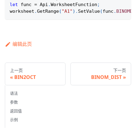
let
 func 
=
Api
.
WorksheetFunction
;
worksheet
.
GetRange
(
"A1"
)
.
SetValue
(
func
.
BINOMDI
编辑此页
上一页
下一页
BIN2OCT
BINOM_DIST
语法
参数
返回值
示例