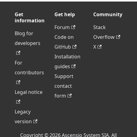
Get
Get help
Community
information
Forum
Stack
Blog for
Code on
Overflow
developers
GitHub
X
Installation
For
guides
contributors
Support
contact
Legal notice
form
Legacy
version
Copyright © 2026 Ascensio System SIA. All