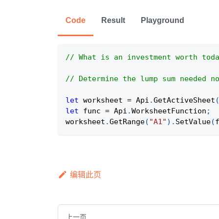
Code
Result
Playground
// What is an investment worth tod
// Determine the lump sum needed n
let
 worksheet 
=
Api
.
GetActiveSheet
let
 func 
=
Api
.
WorksheetFunction
;
worksheet
.
GetRange
(
"A1"
)
.
SetValue
(
编辑此页
上一页