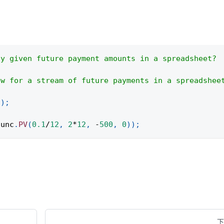
ay given future payment amounts in a spreadsheet?
ow for a stream of future payments in a spreadshee
(
)
;
func
.
PV
(
0.1
/
12
,
2
*
12
,
-
500
,
0
)
)
;
下