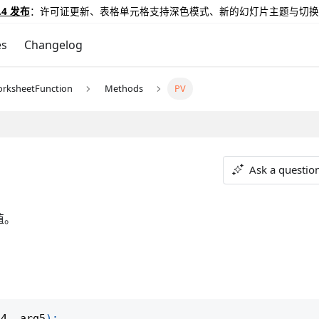
.4 发布
：许可证更新、表格单元格支持深色模式、新的幻灯片主题与切换
es
Changelog
rksheetFunction
Methods
PV
Ask a questio
值。
g4
,
 arg5
)
;