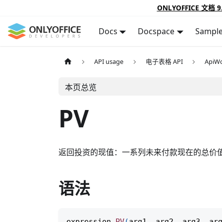
ONLYOFFICE 文档 9
Docs
Docspace
Sampl
API usage
电子表格 API
ApiWo
本页总览
PV
返回投资的现值：一系列未来付款现在的总价
语法
expression
.
PV
(
arg1
,
 arg2
,
 arg3
,
 ar