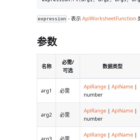
- 表示
ApiWorksheetFunction
expression
参数
必需/
名称
数据类型
可选
ApiRange
|
ApiName
|
arg1
必需
number
ApiRange
|
ApiName
|
arg2
必需
number
ApiRange
|
ApiName
|
arg3
必需