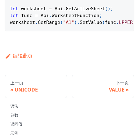
let
 worksheet 
=
Api
.
GetActiveSheet
(
)
;
let
 func 
=
Api
.
WorksheetFunction
;
worksheet
.
GetRange
(
"A1"
)
.
SetValue
(
func
.
UPPER
(
"
编辑此页
上一页
下一页
UNICODE
VALUE
语法
参数
返回值
示例