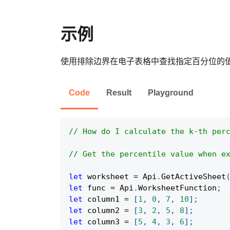
示例
使用排除边界在电子表格中查找指定百分位的
Code
Result
Playground
// How do I calculate the k-th per
// Get the percentile value when e
let
 worksheet 
=
Api
.
GetActiveSheet
let
 func 
=
Api
.
WorksheetFunction
;
let
 column1 
=
[
1
,
0
,
7
,
10
]
;
let
 column2 
=
[
3
,
2
,
5
,
8
]
;
let
 column3 
=
[
5
,
4
,
3
,
6
]
;