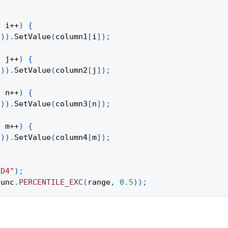
;
 i
++
)
{
1
)
)
.
SetValue
(
column1
[
i
]
)
;
;
 j
++
)
{
1
)
)
.
SetValue
(
column2
[
j
]
)
;
;
 n
++
)
{
1
)
)
.
SetValue
(
column3
[
n
]
)
;
;
 m
++
)
{
1
)
)
.
SetValue
(
column4
[
m
]
)
;
:D4"
)
;
func
.
PERCENTILE_EXC
(
range
,
0.5
)
)
;