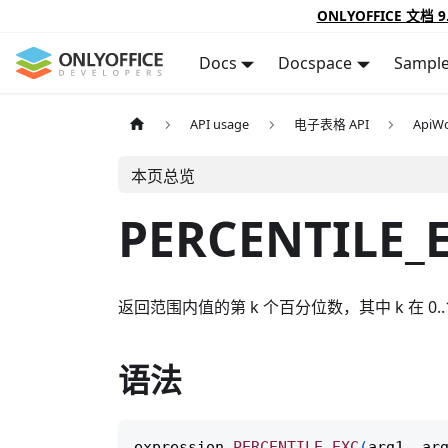
ONLYOFFICE 文档 9
Docs
Docspace
Sampl
API usage
电子表格 API
ApiWo
本页总览
PERCENTILE_
返回范围内值的第 k 个百分位数，其中 k 在 0
语法
expression
.
PERCENTILE_EXC
(
arg1
,
 ar