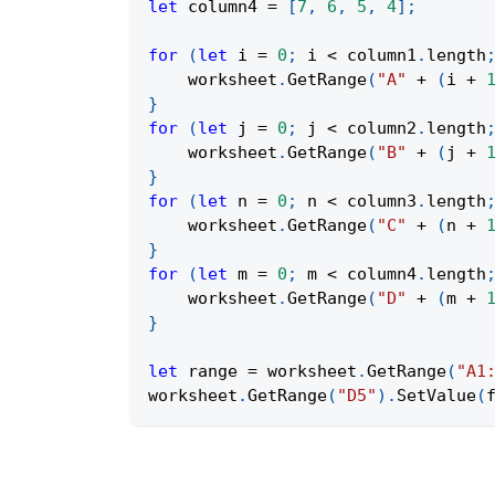
let
 column4 
=
[
7
,
6
,
5
,
4
]
;
for
(
let
 i 
=
0
;
 i 
<
 column1
.
length
    worksheet
.
GetRange
(
"A"
+
(
i 
+
}
for
(
let
 j 
=
0
;
 j 
<
 column2
.
length
    worksheet
.
GetRange
(
"B"
+
(
j 
+
}
for
(
let
 n 
=
0
;
 n 
<
 column3
.
length
    worksheet
.
GetRange
(
"C"
+
(
n 
+
}
for
(
let
 m 
=
0
;
 m 
<
 column4
.
length
    worksheet
.
GetRange
(
"D"
+
(
m 
+
}
let
 range 
=
 worksheet
.
GetRange
(
"A1
worksheet
.
GetRange
(
"D5"
)
.
SetValue
(