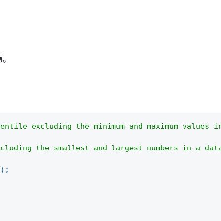
值。
centile excluding the minimum and maximum values i
xcluding the smallest and largest numbers in a dat
(
)
;