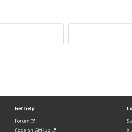
Get help
C
Forum
St
Code on GitHub
X