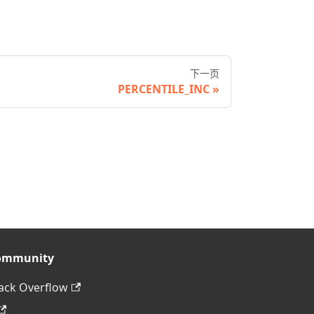
下一页
PERCENTILE_INC
ommunity
ack Overflow