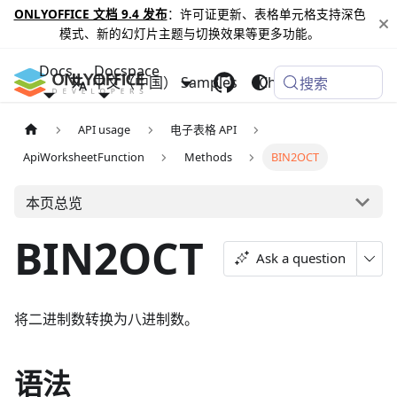
ONLYOFFICE 文档 9.4 发布
：许可证更新、表格单元格支持深色
模式、新的幻灯片主题与切换效果等更多功能。
Docs
Docspace
中文（中国）
Samples
Changelog
搜索
API usage
电子表格 API
ApiWorksheetFunction
Methods
BIN2OCT
本页总览
BIN2OCT
Ask a question
将二进制数转换为八进制数。
语法