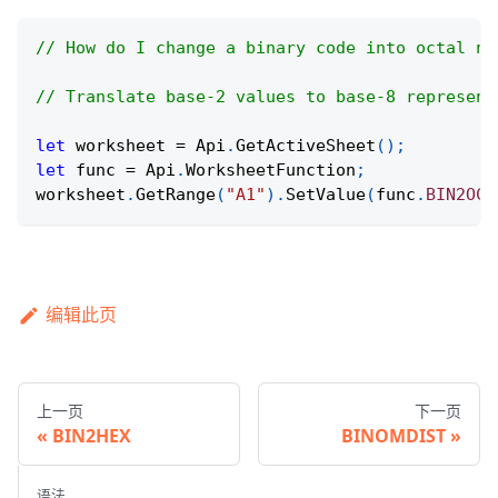
// How do I change a binary code into octal no
// Translate base-2 values to base-8 represent
let
 worksheet 
=
Api
.
GetActiveSheet
(
)
;
let
 func 
=
Api
.
WorksheetFunction
;
worksheet
.
GetRange
(
"A1"
)
.
SetValue
(
func
.
BIN2OCT
编辑此页
上一页
下一页
BIN2HEX
BINOMDIST
语法