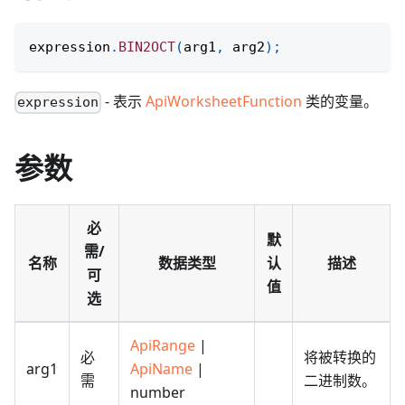
expression
.
BIN2OCT
(
arg1
,
 arg2
)
;
- 表示
ApiWorksheetFunction
类的变量。
expression
参数
必
默
需/
名称
数据类型
认
描述
可
值
选
ApiRange
|
必
将被转换的
arg1
ApiName
|
需
二进制数。
number