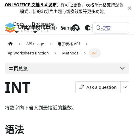
ONLYOFFICE 文档 9.4 发布
：许可证更新、表格单元格支持深色
模式、新的幻灯片主题与切换效果等更多功能。
Docs
Docspace
中文（中国）
Samples
Changelog
搜索
API usage
电子表格 API
ApiWorksheetFunction
Methods
INT
本页总览
INT
Ask a question
将数字向下舍入到最接近的整数。
语法