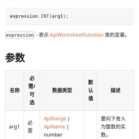
expression
.
INT
(
arg1
)
;
- 表示
ApiWorksheetFunction
类的变量。
expression
参数
必
默
需/
名称
数据类型
认
描述
可
值
选
ApiRange
|
要向下舍入
必
arg1
ApiName
|
为整数的实
需
number
数。