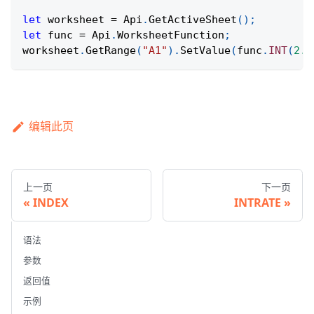
let
 worksheet 
=
Api
.
GetActiveSheet
(
)
;
let
 func 
=
Api
.
WorksheetFunction
;
worksheet
.
GetRange
(
"A1"
)
.
SetValue
(
func
.
INT
(
2.3
编辑此页
上一页
下一页
INDEX
INTRATE
语法
参数
返回值
示例