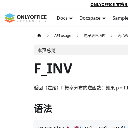
ONLYOFFICE 文档 9
Docs
Docspace
Sampl
API usage
电子表格 API
ApiWo
本页总览
F_INV
返回（左尾）F 概率分布的逆函数：如果 p = F.DIST(x,.
语法
expression
.
F_INV
(
arg1
,
 arg2
,
 arg3
)