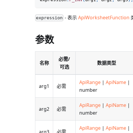
- 表示
ApiWorksheetFunction
expression
参数
必需/
名称
数据类型
可选
ApiRange
|
ApiName
|
arg1
必需
number
ApiRange
|
ApiName
|
arg2
必需
number
ApiRange
|
ApiName
|
arg3
必需