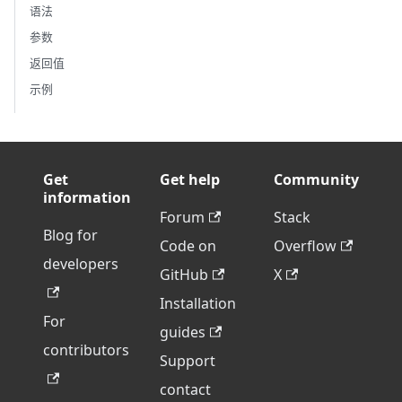
语法
参数
返回值
示例
Get
Get help
Community
information
Forum
Stack
Blog for
Code on
Overflow
developers
GitHub
X
Installation
For
guides
contributors
Support
contact