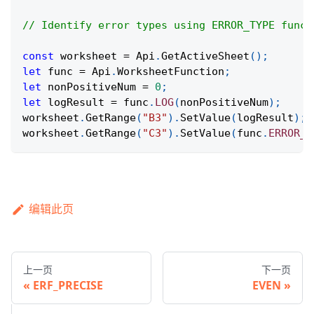
// Identify error types using ERROR_TYPE funct
const
 worksheet 
=
Api
.
GetActiveSheet
(
)
;
let
 func 
=
Api
.
WorksheetFunction
;
let
 nonPositiveNum 
=
0
;
let
 logResult 
=
 func
.
LOG
(
nonPositiveNum
)
;
worksheet
.
GetRange
(
"B3"
)
.
SetValue
(
logResult
)
;
worksheet
.
GetRange
(
"C3"
)
.
SetValue
(
func
.
ERROR_T
编辑此页
上一页
下一页
ERF_PRECISE
EVEN