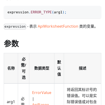
expression
.
ERROR_TYPE
(
arg1
)
;
- 表示
ApiWorksheetFunction
类的变量。
expression
参数
必
默
需/
名称
数据类型
认
描述
可
值
选
将返回其标识号的
ErrorValue
错误值。可以是实
必
|
arg1
际错误值或对包含
需
ApiRange