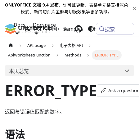
ONLYOFFICE 文档 9.4 发布
：许可证更新、表格单元格支持深色
模式、新的幻灯片主题与切换效果等更多功能。
Docs
Docspace
中文（中国）
Samples
Changelog
搜索
API usage
电子表格 API
ApiWorksheetFunction
Methods
ERROR_TYPE
本页总览
ERROR_TYPE
Ask a questio
返回与错误值匹配的数字。
语法