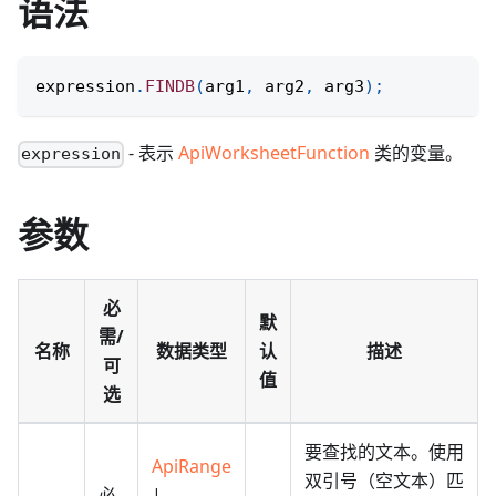
语法
expression
.
FINDB
(
arg1
,
 arg2
,
 arg3
)
;
- 表示
ApiWorksheetFunction
类的变量。
expression
参数
必
默
需/
名称
数据类型
认
描述
可
值
选
要查找的文本。使用
ApiRange
双引号（空文本）匹
必
|