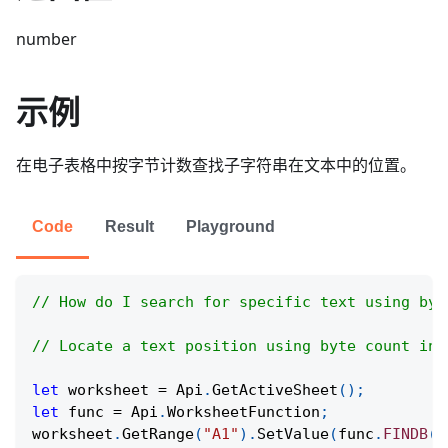
number
示例
在电子表格中按字节计数查找子字符串在文本中的位置。
Code
Result
Playground
// How do I search for specific text using byt
// Locate a text position using byte count ins
let
 worksheet 
=
Api
.
GetActiveSheet
(
)
;
let
 func 
=
Api
.
WorksheetFunction
;
worksheet
.
GetRange
(
"A1"
)
.
SetValue
(
func
.
FINDB
(
"