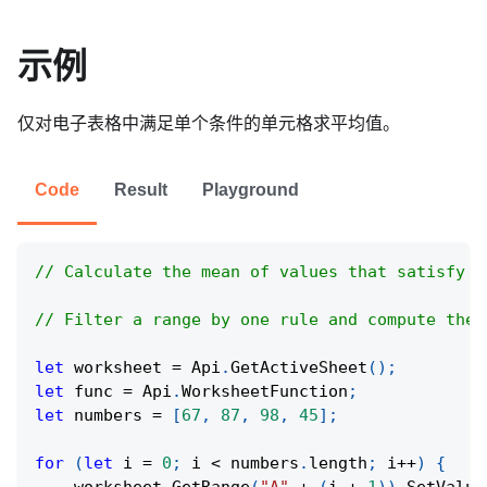
示例
仅对电子表格中满足单个条件的单元格求平均值。
Code
Result
Playground
// Calculate the mean of values that satisfy a
// Filter a range by one rule and compute the 
let
 worksheet 
=
Api
.
GetActiveSheet
(
)
;
let
 func 
=
Api
.
WorksheetFunction
;
let
 numbers 
=
[
67
,
87
,
98
,
45
]
;
for
(
let
 i 
=
0
;
 i 
<
 numbers
.
length
;
 i
++
)
{