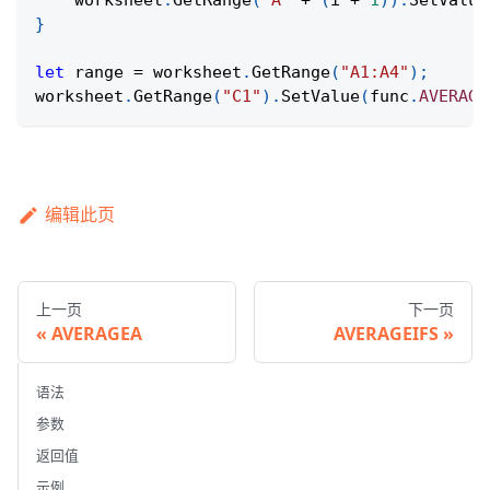
    worksheet
.
GetRange
(
"A"
+
(
i 
+
1
)
)
.
SetValue
}
let
 range 
=
 worksheet
.
GetRange
(
"A1:A4"
)
;
worksheet
.
GetRange
(
"C1"
)
.
SetValue
(
func
.
AVERAGE
编辑此页
上一页
下一页
AVERAGEA
AVERAGEIFS
语法
参数
返回值
示例