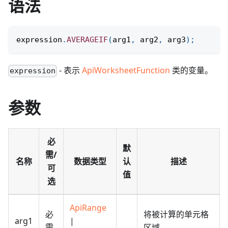
语法
expression
.
AVERAGEIF
(
arg1
,
 arg2
,
 arg3
)
;
- 表示
ApiWorksheetFunction
类的变量。
expression
参数
必
默
需/
名称
数据类型
认
描述
可
值
选
ApiRange
必
将被计算的单元格
arg1
|
需
区域。