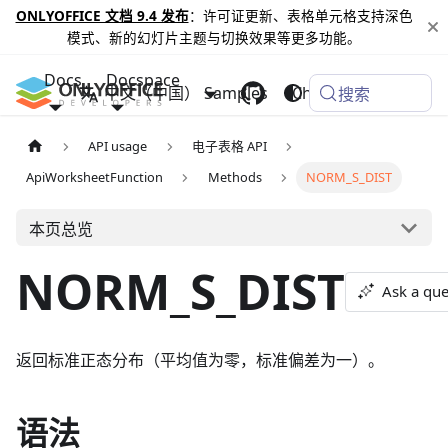
ONLYOFFICE 文档 9.4 发布
：许可证更新、表格单元格支持深色
模式、新的幻灯片主题与切换效果等更多功能。
Docs
Docspace
中文（中国）
Samples
Changelog
搜索
API usage
电子表格 API
ApiWorksheetFunction
Methods
NORM_S_DIST
本页总览
NORM_S_DIST
Ask a que
返回标准正态分布（平均值为零，标准偏差为一）。
语法