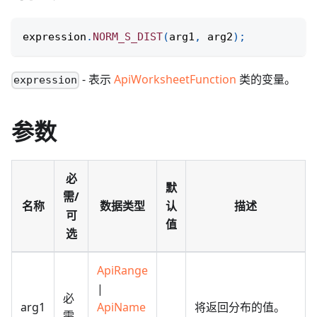
expression
.
NORM_S_DIST
(
arg1
,
 arg2
)
;
- 表示
ApiWorksheetFunction
类的变量。
expression
参数
必
默
需/
名称
数据类型
认
描述
可
值
选
ApiRange
|
必
arg1
ApiName
将返回分布的值。
需