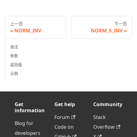
上一页
下一页
NORM_INV
NORM_S_INV
语法
参数
返回值
示例
Get
Get help
Community
information
Forum
Stack
Blog for
Code on
Overflow
developers
GitHub
X