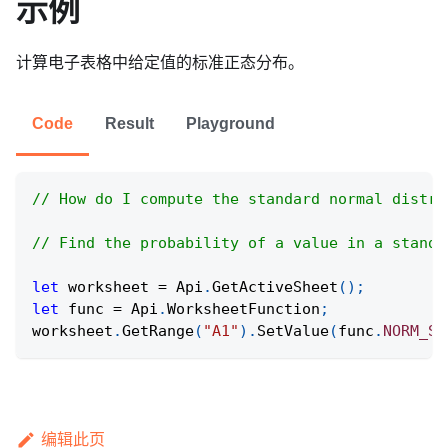
示例
计算电子表格中给定值的标准正态分布。
Code
Result
Playground
// How do I compute the standard normal distri
// Find the probability of a value in a standa
let
 worksheet 
=
Api
.
GetActiveSheet
(
)
;
let
 func 
=
Api
.
WorksheetFunction
;
worksheet
.
GetRange
(
"A1"
)
.
SetValue
(
func
.
NORM_S_
编辑此页