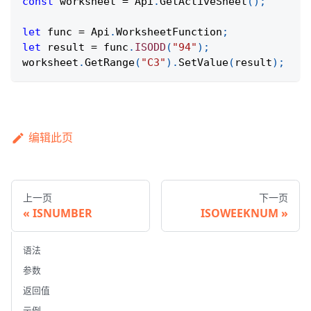
const
 worksheet 
=
Api
.
GetActiveSheet
(
)
;
let
 func 
=
Api
.
WorksheetFunction
;
let
 result 
=
 func
.
ISODD
(
"94"
)
;
worksheet
.
GetRange
(
"C3"
)
.
SetValue
(
result
)
;
编辑此页
上一页
下一页
ISNUMBER
ISOWEEKNUM
语法
参数
返回值
示例