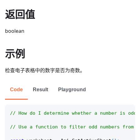
返回值
boolean
示例
检查电子表格中的数字是否为奇数。
Code
Result
Playground
// How do I determine whether a number is odd 
// Use a function to filter odd numbers from a