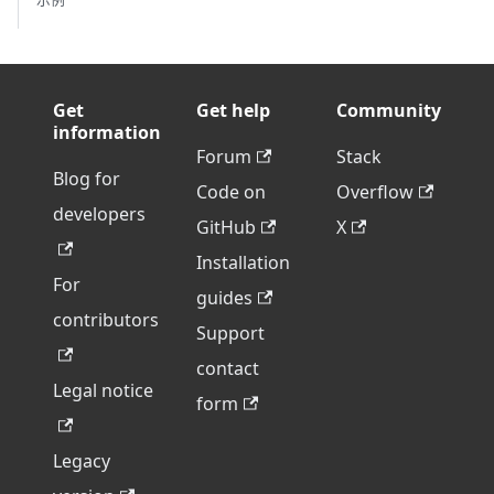
Get
Get help
Community
information
Forum
Stack
Blog for
Code on
Overflow
developers
GitHub
X
Installation
For
guides
contributors
Support
contact
Legal notice
form
Legacy