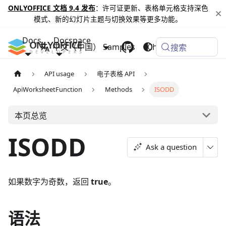
ONLYOFFICE 文档 9.4 发布
：许可证更新、表格单元格支持深色
模式、新的幻灯片主题与切换效果等更多功能。
Docs
Docspace
中文（中国）
Samples
Changelog
搜索
API usage
电子表格 API
ApiWorksheetFunction
Methods
ISODD
本页总览
ISODD
Ask a question
如果数字为奇数，返回
true
。
语法