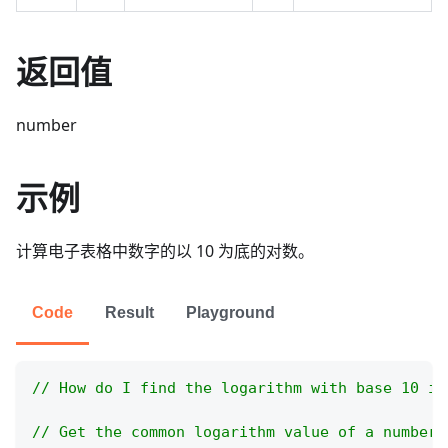
返回值
number
示例
计算电子表格中数字的以 10 为底的对数。
Code
Result
Playground
// How do I find the logarithm with base 10 in
// Get the common logarithm value of a number 