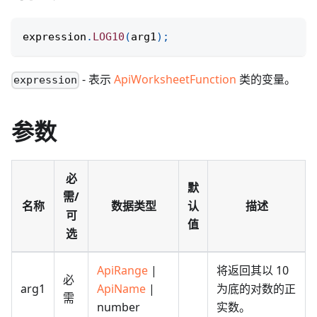
expression
.
LOG10
(
arg1
)
;
- 表示
ApiWorksheetFunction
类的变量。
expression
参数
必
默
需/
名称
数据类型
认
描述
可
值
选
ApiRange
|
将返回其以 10
必
arg1
ApiName
|
为底的对数的正
需
number
实数。