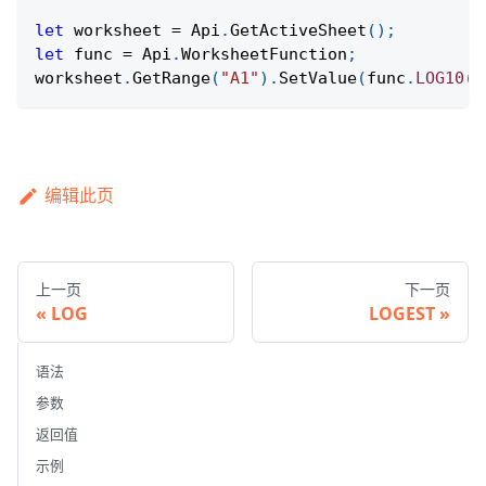
let
 worksheet 
=
Api
.
GetActiveSheet
(
)
;
let
 func 
=
Api
.
WorksheetFunction
;
worksheet
.
GetRange
(
"A1"
)
.
SetValue
(
func
.
LOG10
(
5
编辑此页
上一页
下一页
LOG
LOGEST
语法
参数
返回值
示例