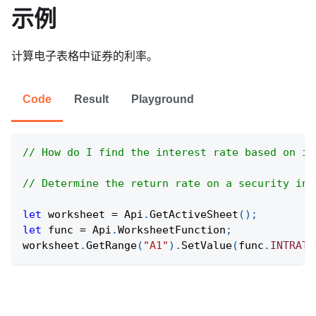
示例
计算电子表格中证券的利率。
Code
Result
Playground
// How do I find the interest rate based on in
// Determine the return rate on a security inv
let
 worksheet 
=
Api
.
GetActiveSheet
(
)
;
let
 func 
=
Api
.
WorksheetFunction
;
worksheet
.
GetRange
(
"A1"
)
.
SetValue
(
func
.
INTRATE