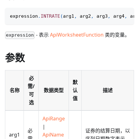
expression
.
INTRATE
(
arg1
,
 arg2
,
 arg3
,
 arg4
,
 arg
- 表示
ApiWorksheetFunction
类的变量。
expression
参数
必
默
需/
名称
数据类型
认
描述
可
值
选
ApiRange
|
必
证券的结算日期，以
arg1
ApiName
需
序列日期数字表示。