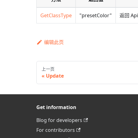
GetClassType
"presetColor"
返回 Ap
编辑此页
上一页
Update
Get information
Blog for developers
For contributors