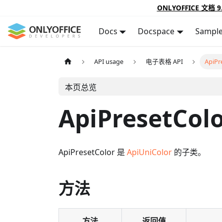
ONLYOFFICE 文档 9
Docs
Docspace
Sampl
API usage
电子表格 API
ApiPr
本页总览
ApiPresetCol
ApiPresetColor 是
ApiUniColor
的子类。
方法
方法
返回值