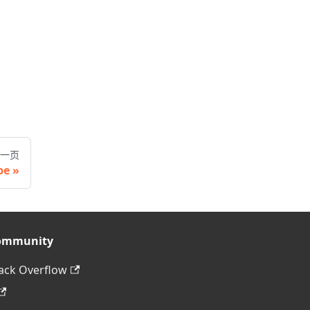
一页
pe
ommunity
ack Overflow