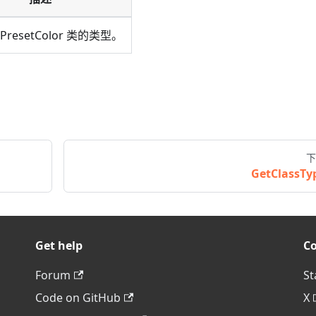
iPresetColor 类的类型。
下
GetClassTy
Get help
C
Forum
St
Code on GitHub
X