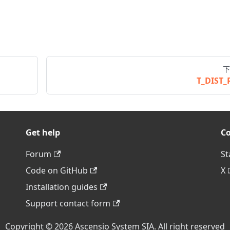
下
T_DIST_
Get help
C
Forum
St
Code on GitHub
X
Installation guides
Support contact form
Copyright © 2026 Ascensio System SIA. All right reserved