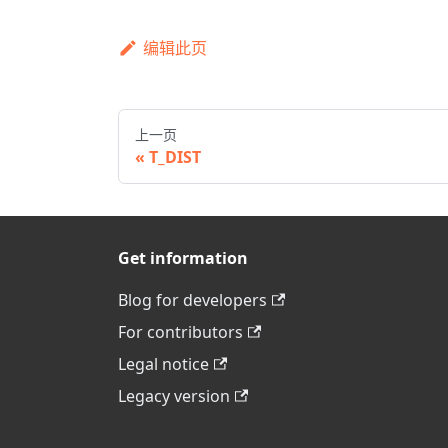
编辑此页
上一页
T_DIST
Get information
Blog for developers
For contributors
Legal notice
Legacy version