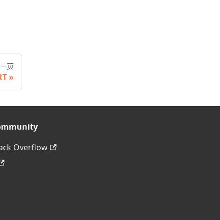
一页
RT
ommunity
ack Overflow