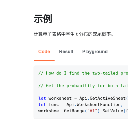
示例
计算电子表格中学生 t 分布的双尾概率。
Code
Result
Playground
// How do I find the two-tailed pr
// Get the probability for both ta
let
 worksheet 
=
Api
.
GetActiveSheet
let
 func 
=
Api
.
WorksheetFunction
;
worksheet
.
GetRange
(
"A1"
)
.
SetValue
(