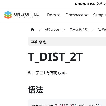
ONLYOFFICE 文档 9
Docs
Docspace
Sampl
API usage
电子表格 API
ApiWo
本页总览
T_DIST_2T
返回学生 t 分布的双尾。
语法
expression
.
T_DIST_2T
(
arg1
,
 arg2
)
;