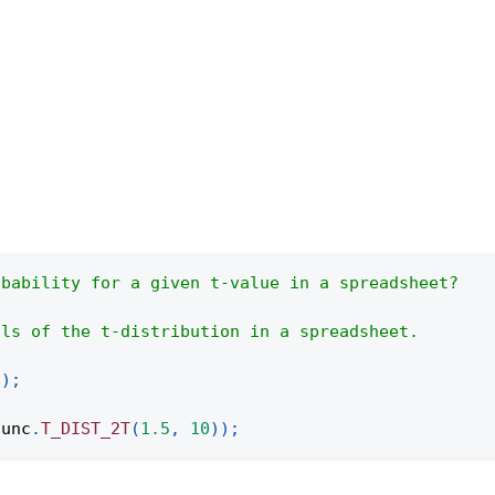
obability for a given t-value in a spreadsheet?
ils of the t-distribution in a spreadsheet.
(
)
;
func
.
T_DIST_2T
(
1.5
,
10
)
)
;