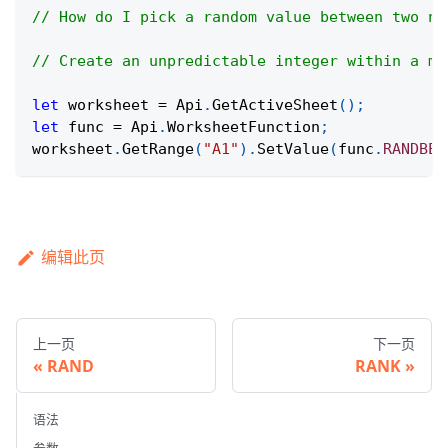
// How do I pick a random value between two nu
// Create an unpredictable integer within a mi
let
 worksheet 
=
Api
.
GetActiveSheet
(
)
;
let
 func 
=
Api
.
WorksheetFunction
;
worksheet
.
GetRange
(
"A1"
)
.
SetValue
(
func
.
RANDBET
编辑此页
上一页
下一页
RAND
RANK
语法