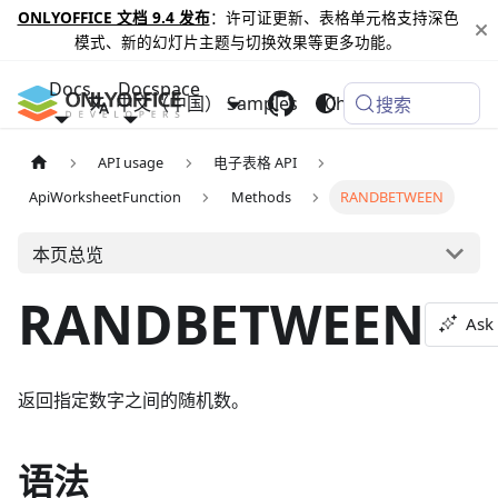
ONLYOFFICE 文档 9.4 发布
：许可证更新、表格单元格支持深色
模式、新的幻灯片主题与切换效果等更多功能。
Docs
Docspace
中文（中国）
Samples
Changelog
搜索
API usage
电子表格 API
ApiWorksheetFunction
Methods
RANDBETWEEN
本页总览
RANDBETWEEN
Ask 
返回指定数字之间的随机数。
语法