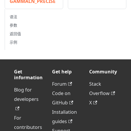
GAMMALN_PRECISE
语法
参数
返回值
示例
Get
Get help
Community
information
Forum
Stack
Blog for
Code on
Overflow
developers
GitHub
X
Installation
For
guides
contributors
Support