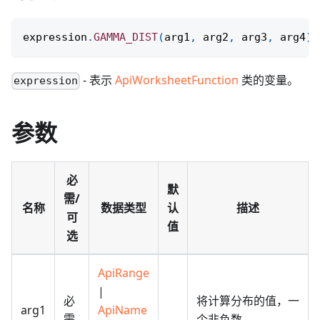
expression
.
GAMMA_DIST
(
arg1
,
 arg2
,
 arg3
,
 arg4
)
;
- 表示
ApiWorksheetFunction
类的变量。
expression
参数
必
默
需/
名称
数据类型
认
描述
可
值
选
ApiRange
|
必
将计算分布的值，一
arg1
ApiName
需
个非负数。