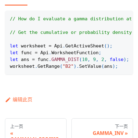
// How do I evaluate a gamma distribution at a
// Get the cumulative or probability density o
let
 worksheet 
=
Api
.
GetActiveSheet
(
)
;
let
 func 
=
Api
.
WorksheetFunction
;
let
 ans 
=
 func
.
GAMMA_DIST
(
10
,
9
,
2
,
false
)
;
worksheet
.
GetRange
(
"B2"
)
.
SetValue
(
ans
)
;
编辑此页
上一页
下一页
GAMMA_INV