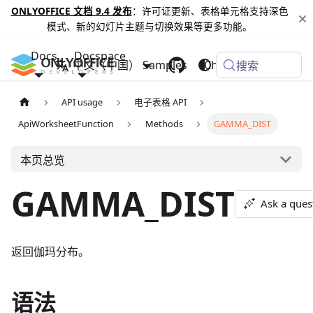
ONLYOFFICE 文档 9.4 发布
：许可证更新、表格单元格支持深色
模式、新的幻灯片主题与切换效果等更多功能。
Docs
Docspace
中文（中国）
Samples
Changelog
搜索
API usage
电子表格 API
ApiWorksheetFunction
Methods
GAMMA_DIST
本页总览
GAMMA_DIST
Ask a ques
返回伽玛分布。
语法