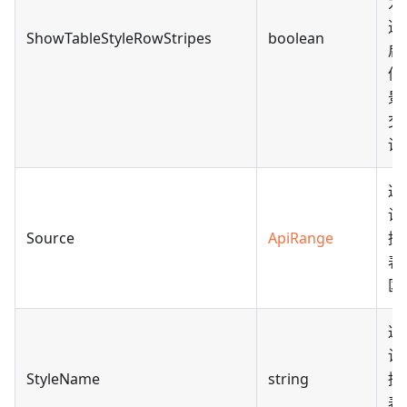
为
透
ShowTableStyleRowStripes
boolean
启
偶
景
交
设
返
设
Source
ApiRange
据
表
区
返
设
StyleName
string
据
表