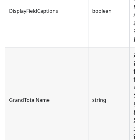
显
DisplayFieldCaptions
boolean
和
段
的
置
返
设
指
据
表
的
GrandTotalName
string
列
标
显
文
符