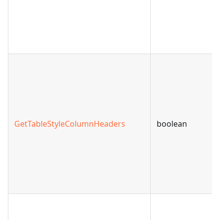
GetTableStyleColumnHeaders
boolean