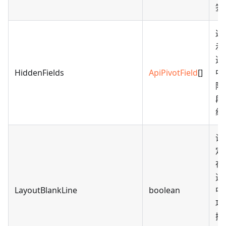
签
返
示
透
HiddenFields
ApiPivotField
[]
中
隐
段
组
设
定
在
透
LayoutBlankLine
boolean
中
项
插