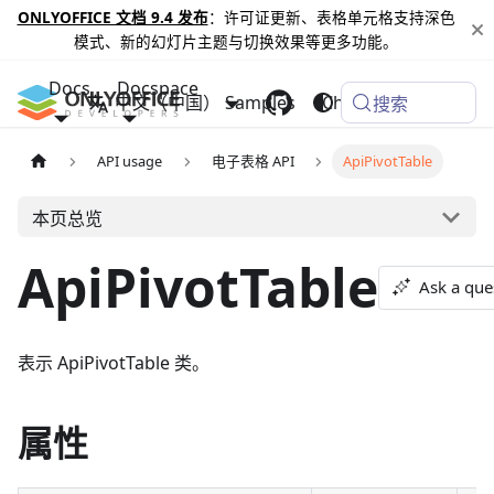
ONLYOFFICE 文档 9.4 发布
：许可证更新、表格单元格支持深色
模式、新的幻灯片主题与切换效果等更多功能。
Docs
Docspace
中文（中国）
Samples
Changelog
搜索
API usage
电子表格 API
ApiPivotTable
本页总览
ApiPivotTable
Ask a que
表示 ApiPivotTable 类。
属性