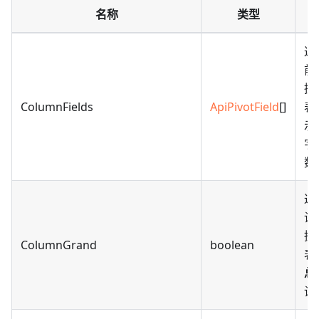
名称
类型
返
前
据
ColumnFields
ApiPivotField
[]
表
示
字
数
返
设
据
ColumnGrand
boolean
表
总
设