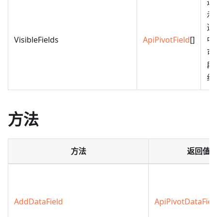
返
示
透
VisibleFields
ApiPivotField
[]
中
可
段
组
方法
方法
返回值
AddDataField
ApiPivotDataFiel