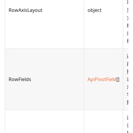
项
RowAxisLayout
object
显
式 
格
或
格
返
前
据
RowFields
ApiPivotField
[]
表
示
字
数
返
设