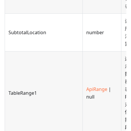
名
设
局
SubtotalLocation
number
汇
置
返
示
数
视
ApiRange
|
表
TableRange1
null
Ra
对
但
括
段