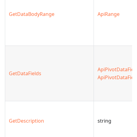
GetDataBodyRange
ApiRange
ApiPivotDataFiel
GetDataFields
ApiPivotDataFiel
GetDescription
string