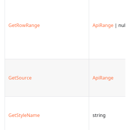
GetRowRange
ApiRange
| null
GetSource
ApiRange
GetStyleName
string