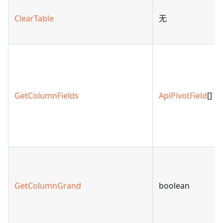
ClearTable
无
GetColumnFields
ApiPivotField
[]
GetColumnGrand
boolean