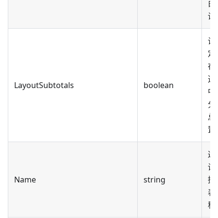
白
设
设
定
在
透
LayoutSubtotals
boolean
中
分
总
置
返
设
Name
string
据
表
称