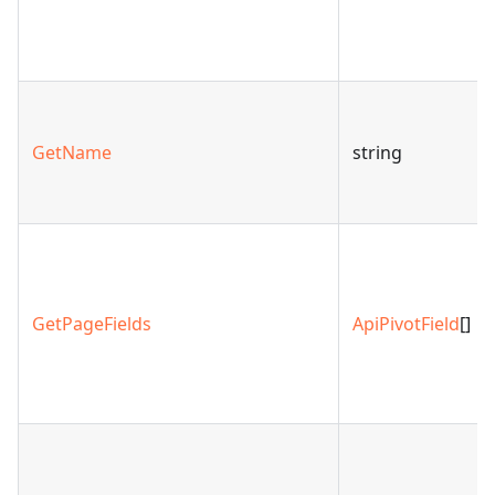
GetName
string
GetPageFields
ApiPivotField
[]