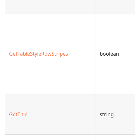
GetTableStyleRowStripes
boolean
GetTitle
string