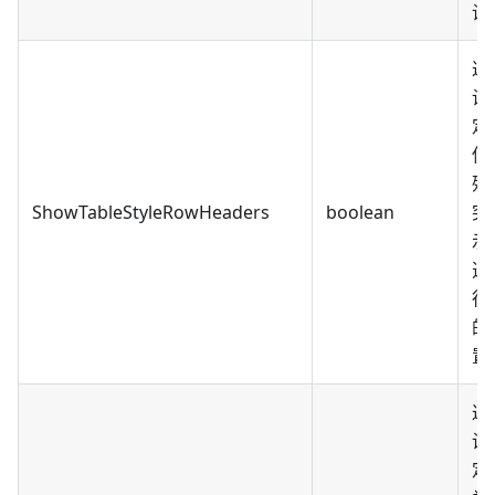
设
返
设
定
使
殊
ShowTableStyleRowHeaders
boolean
突
示
透
行
的
置
返
设
定