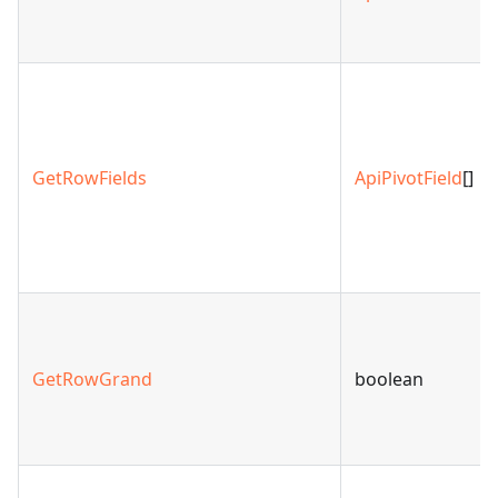
GetRowFields
ApiPivotField
[]
GetRowGrand
boolean