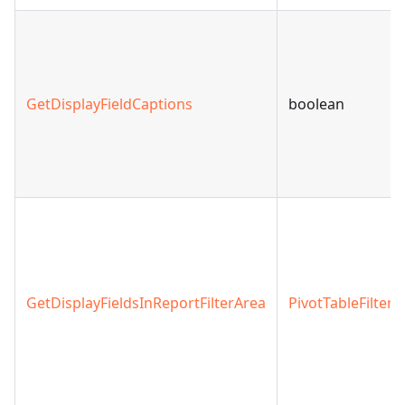
GetDisplayFieldCaptions
boolean
GetDisplayFieldsInReportFilterArea
PivotTableFilterA