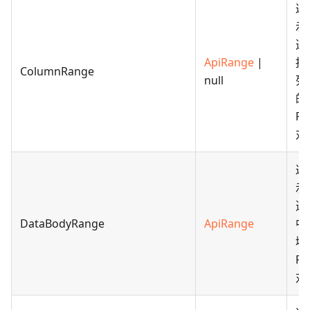
返
示
透
ApiRange
|
报
ColumnRange
null
列
的
Ra
对
返
示
透
DataBodyRange
ApiRange
中
域
Ra
对