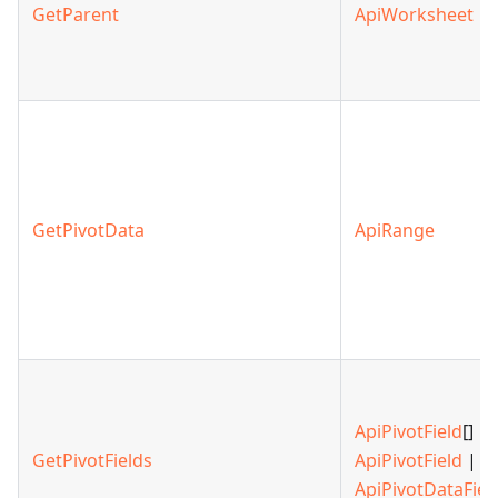
GetParent
ApiWorksheet
GetPivotData
ApiRange
ApiPivotField
[] |
GetPivotFields
ApiPivotField
|
ApiPivotDataFiel