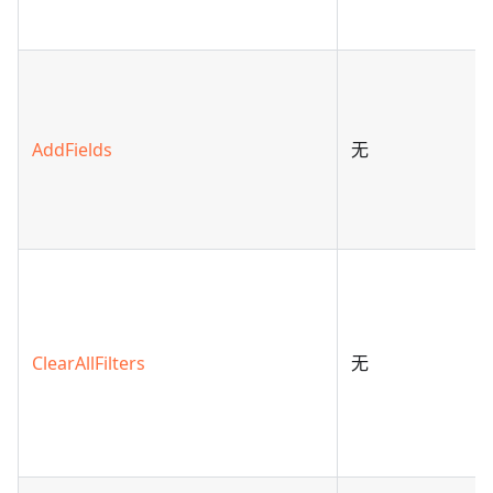
AddFields
无
ClearAllFilters
无