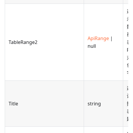
返
示
数
视
ApiRange
|
TableRange2
表
null
Ra
对
包
字
返
设
Title
string
据
表
题