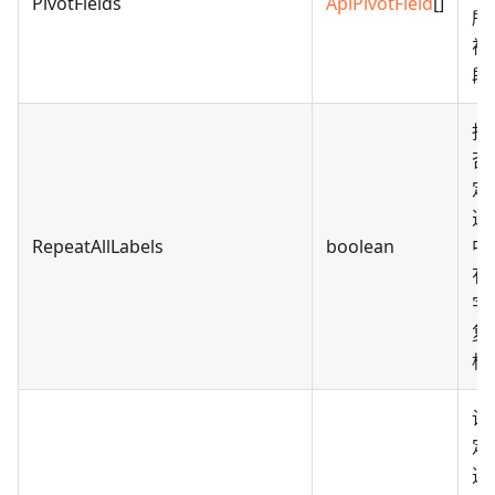
PivotFields
ApiPivotField
[]
所
视
段
指
否
定
透
RepeatAllLabels
boolean
中
有
字
复
标
设
定
透