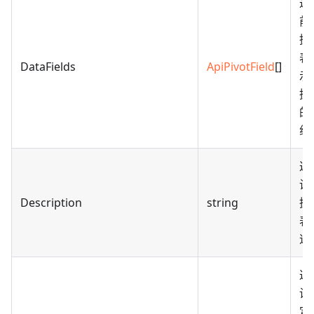
返
前
据
表
DataFields
ApiPivotField
[]
示
据
的
组
返
设
Description
string
据
表
述
返
设
定