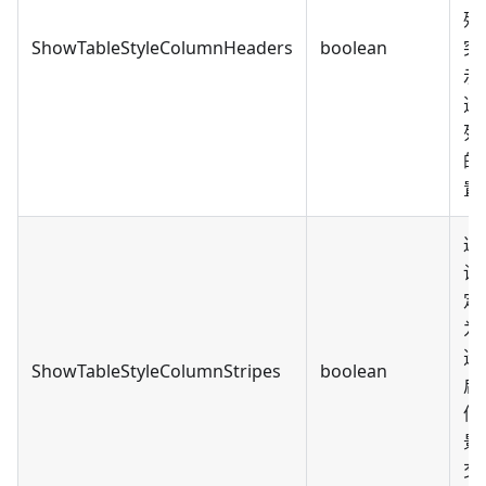
殊
ShowTableStyleColumnHeaders
boolean
突
示
透
列
的
置
返
设
定
为
透
ShowTableStyleColumnStripes
boolean
启
偶
景
交