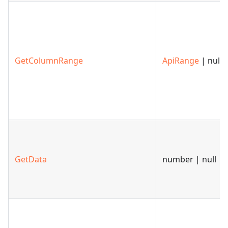
GetColumnRange
ApiRange
| null
GetData
number | null