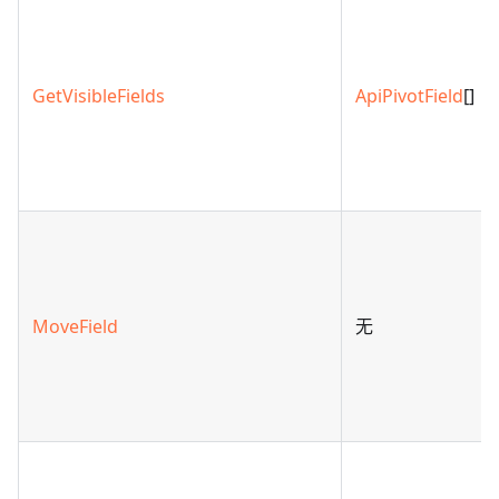
GetVisibleFields
ApiPivotField
[]
MoveField
无