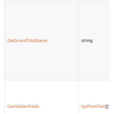
GetGrandTotalName
string
GetHiddenFields
ApiPivotField
[]