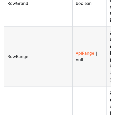
据
RowGrand
boolean
表
总
设
返
示
透
ApiRange
|
报
RowRange
null
行
的
Ra
对
返
设
定
使