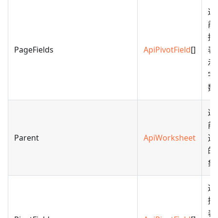
返
前
据
PageFields
ApiPivotField
[]
表
示
字
数
返
前
Parent
ApiWorksheet
透
的
象
返
据
表