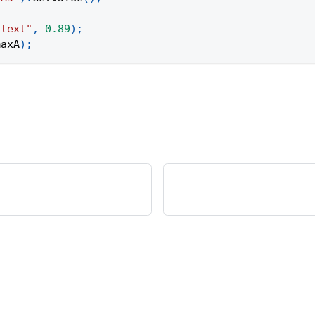
"text"
,
0.89
)
;
maxA
)
;