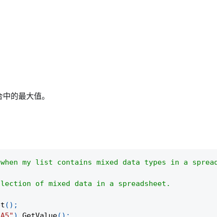
合中的最大值。
 when my list contains mixed data types in a sprea
llection of mixed data in a spreadsheet.
et
(
)
;
:A5"
)
.
GetValue
(
)
;