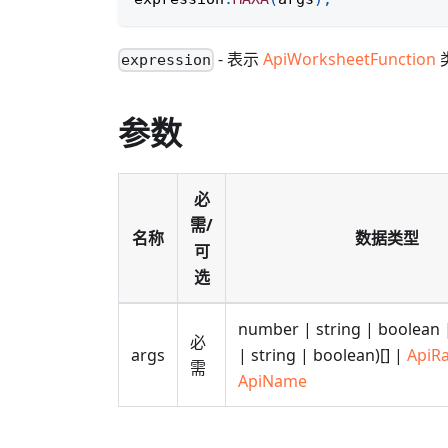
- 表示
ApiWorksheetFunction
expression
参数
必
需/
名称
数据类型
可
选
number | string | boolean
必
args
| string | boolean)[] |
ApiR
需
ApiName