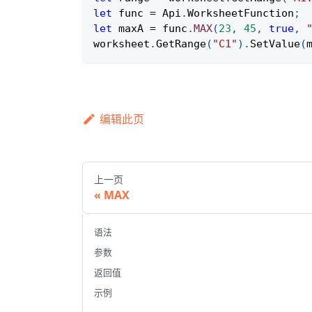
let
 func 
=
Api
.
WorksheetFunction
;
let
 maxA 
=
 func
.
MAX
(
23
,
45
,
true
,
worksheet
.
GetRange
(
"C1"
)
.
SetValue
(
编辑此页
上一页
MAX
语法
参数
返回值
示例