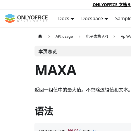
ONLYOFFICE 文档 9
Docs
Docspace
Sampl
API usage
电子表格 API
ApiWo
本页总览
MAXA
返回一组值中的最大值。不忽略逻辑值和文本
语法
expression
.
MAXA
(
args
)
;