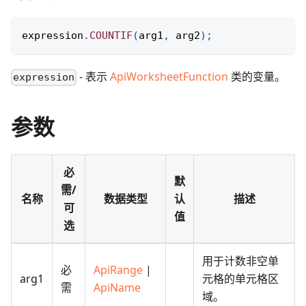
expression
.
COUNTIF
(
arg1
,
 arg2
)
;
- 表示
ApiWorksheetFunction
类的变量。
expression
参数
必
默
需/
名称
数据类型
认
描述
可
值
选
用于计数非空单
必
ApiRange
|
arg1
元格的单元格区
需
ApiName
域。