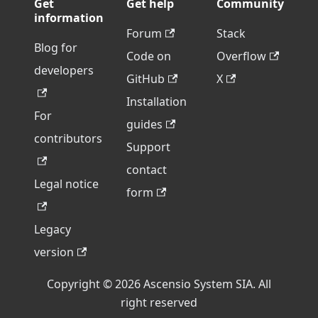
Get
Get help
Community
information
Forum
Stack
Blog for
Code on
Overflow
developers
GitHub
X
Installation
For
guides
contributors
Support
contact
Legal notice
form
Legacy
version
Copyright © 2026 Ascensio System SIA. All
right reserved