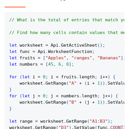
// What is the total of entries that match you
// Find how many cells contain values that mee
let
 worksheet 
=
Api
.
GetActiveSheet
(
)
;
let
 func 
=
Api
.
WorksheetFunction
;
let
 fruits 
=
[
"Apples"
,
"ranges"
,
"Bananas"
]
;
let
 numbers 
=
[
45
,
6
,
8
]
;
for
(
let
 i 
=
0
;
 i 
<
 fruits
.
length
;
 i
++
)
{
    worksheet
.
GetRange
(
"A"
+
(
i 
+
1
)
)
.
SetValue
}
for
(
let
 j 
=
0
;
 j 
<
 numbers
.
length
;
 j
++
)
{
    worksheet
.
GetRange
(
"B"
+
(
j 
+
1
)
)
.
SetValue
}
let
 range 
=
 worksheet
.
GetRange
(
"A1:B3"
)
;
worksheet
.
GetRange
(
"D3"
)
.
SetValue
(
func
.
COUNTIF