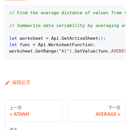
// Find the average distance of values from th
// Summarize data variability by averaging all
let
 worksheet 
=
Api
.
GetActiveSheet
(
)
;
let
 func 
=
Api
.
WorksheetFunction
;
worksheet
.
GetRange
(
"A1"
)
.
SetValue
(
func
.
AVEDEV
(
编辑此页
上一页
下一页
ATANH
AVERAGE
语法