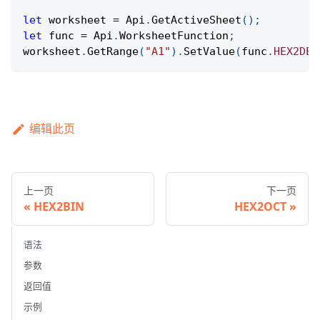
let
 worksheet 
=
Api
.
GetActiveSheet
(
)
;
let
 func 
=
Api
.
WorksheetFunction
;
worksheet
.
GetRange
(
"A1"
)
.
SetValue
(
func
.
HEX2DEC
编辑此页
上一页
下一页
HEX2BIN
HEX2OCT
语法
参数
返回值
示例