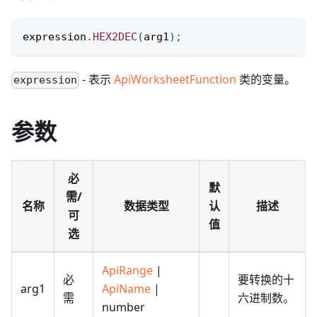
expression
.
HEX2DEC
(
arg1
)
;
- 表示
ApiWorksheetFunction
类的变量。
expression
参数
必
默
需/
名称
数据类型
认
描述
可
值
选
ApiRange
|
必
要转换的十
arg1
ApiName
|
需
六进制数。
number