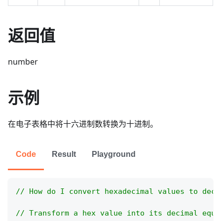
返回值
number
示例
在电子表格中将十六进制数转换为十进制。
Code
Result
Playground
// How do I convert hexadecimal values to deci
// Transform a hex value into its decimal equi