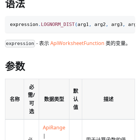
语法
expression
.
LOGNORM_DIST
(
arg1
,
 arg2
,
 arg3
,
 arg4
- 表示
ApiWorksheetFunction
类的变量。
expression
参数
必
默
需/
名称
数据类型
认
描述
可
值
选
ApiRange
|
必
用于计算函数的值，