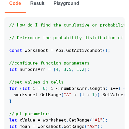
Code
Result
Playground
// How do I find the cumulative or probability
// Determine the probability distribution of a
const
 worksheet 
=
Api
.
GetActiveSheet
(
)
;
//configure function parameters
let
 numbersArr 
=
[
4
,
3.5
,
1.2
]
;
//set values in cells
for
(
let
 i 
=
0
;
 i 
<
 numbersArr
.
length
;
 i
++
)
{
  worksheet
.
GetRange
(
"A"
+
(
i 
+
1
)
)
.
SetValue
(
n
}
//get parameters
let
 xValue 
=
 worksheet
.
GetRange
(
"A1"
)
;
let
 mean 
=
 worksheet
.
GetRange
(
"A2"
)
;