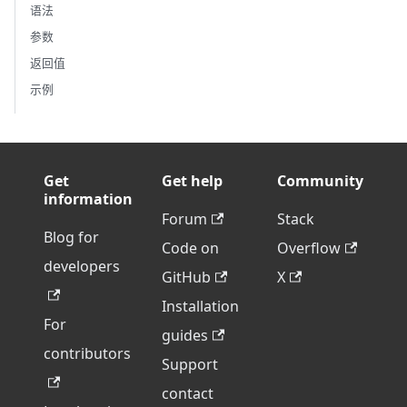
语法
参数
返回值
示例
Get
Get help
Community
information
Forum
Stack
Blog for
Code on
Overflow
developers
GitHub
X
Installation
For
guides
contributors
Support
contact