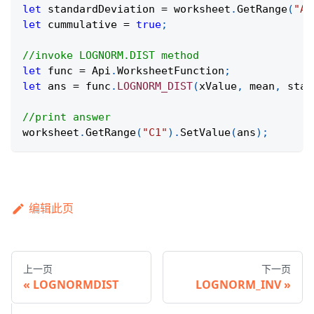
let
 standardDeviation 
=
 worksheet
.
GetRange
(
"A3
let
 cummulative 
=
true
;
//invoke LOGNORM.DIST method
let
 func 
=
Api
.
WorksheetFunction
;
let
 ans 
=
 func
.
LOGNORM_DIST
(
xValue
,
 mean
,
 stan
//print answer
worksheet
.
GetRange
(
"C1"
)
.
SetValue
(
ans
)
;
编辑此页
上一页
下一页
LOGNORMDIST
LOGNORM_INV