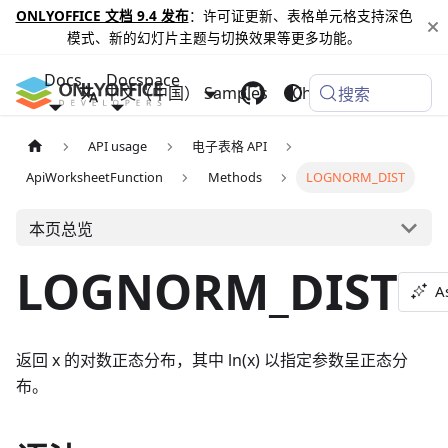
ONLYOFFICE 文档 9.4 发布
：许可证更新、表格单元格支持深色
模式、新的幻灯片主题与切换效果等更多功能。
Docs
Docspace
中文（中国）
Samples
Changelog
搜索
API usage
电子表格 API
ApiWorksheetFunction
Methods
LOGNORM_DIST
本页总览
LOGNORM_DIST
A
返回 x 的对数正态分布，其中 ln(x) 以指定参数呈正态分
布。