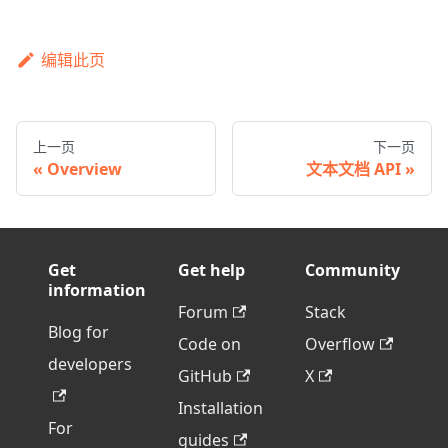
编辑此页
上一页
下一页
Overview
文本文档 API
Get
Get help
Community
information
Forum
Stack
Blog for
Code on
Overflow
developers
GitHub
X
Installation
For
guides