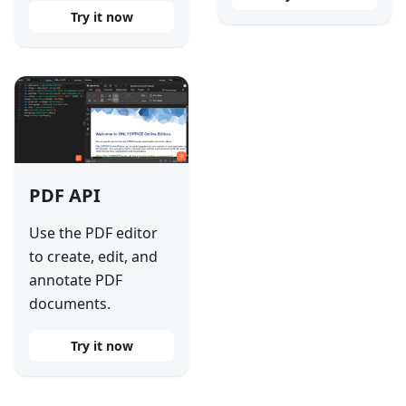
Try it now
PDF API
Use the PDF editor
to create, edit, and
annotate PDF
documents.
Try it now