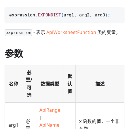
expression
.
EXPONDIST
(
arg1
,
 arg2
,
 arg3
)
;
- 表示
ApiWorksheetFunction
类的变量。
expression
参数
必
默
需/
名称
数据类型
认
描述
可
值
选
ApiRange
|
必
x 函数的值，一个非
arg1
ApiName
需
负数。