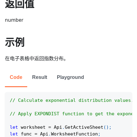
返回值
number
示例
在电子表格中返回指数分布。
Code
Result
Playground
// Calculate exponential distribution values.
// Apply EXPONDIST function to get the exponen
let
 worksheet 
=
Api
.
GetActiveSheet
(
)
;
let
 func 
=
Api
.
WorksheetFunction
;