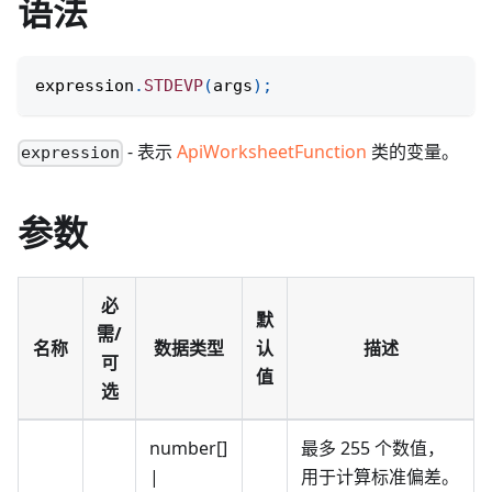
语法
expression
.
STDEVP
(
args
)
;
- 表示
ApiWorksheetFunction
类的变量。
expression
参数
必
默
需/
名称
数据类型
认
描述
可
值
选
number[]
最多 255 个数值，
|
用于计算标准偏差。