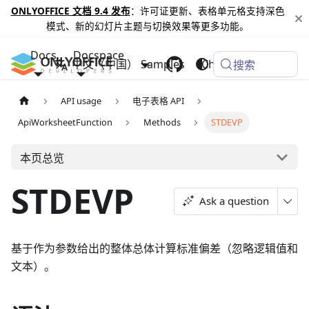
ONLYOFFICE 文档 9.4 发布
：许可证更新、表格单元格支持深色
模式、新的幻灯片主题与切换效果等更多功能。
Docs
Docspace
中文（中国）
Samples
Changelog
搜索
API usage
电子表格 API
ApiWorksheetFunction
Methods
STDEVP
本页总览
STDEVP
Ask a question
基于作为参数给出的整体总体计算标准偏差（忽略逻辑值和
文本）。