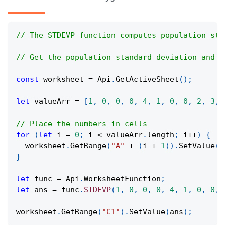
// The STDEVP function computes population sta
// Get the population standard deviation and p
const
 worksheet 
=
Api
.
GetActiveSheet
(
)
;
let
 valueArr 
=
[
1
,
0
,
0
,
0
,
4
,
1
,
0
,
0
,
2
,
3
,
// Place the numbers in cells
for
(
let
 i 
=
0
;
 i 
<
 valueArr
.
length
;
 i
++
)
{
  worksheet
.
GetRange
(
"A"
+
(
i 
+
1
)
)
.
SetValue
(
v
}
let
 func 
=
Api
.
WorksheetFunction
;
let
 ans 
=
 func
.
STDEVP
(
1
,
0
,
0
,
0
,
4
,
1
,
0
,
0
,
worksheet
.
GetRange
(
"C1"
)
.
SetValue
(
ans
)
;