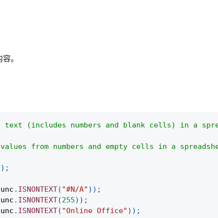
内容。
t text (includes numbers and blank cells) in a spr
 values from numbers and empty cells in a spreadsh
(
)
;
func
.
ISNONTEXT
(
"#N/A"
)
)
;
func
.
ISNONTEXT
(
255
)
)
;
func
.
ISNONTEXT
(
"Online Office"
)
)
;