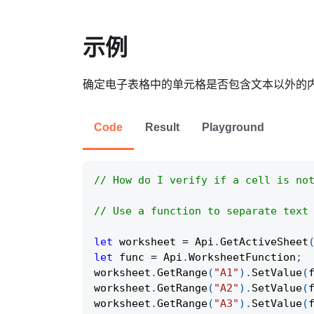
示例
确定电子表格中的单元格是否包含文本以外的
Code
Result
Playground
// How do I verify if a cell is no
// Use a function to separate text
let
 worksheet 
=
Api
.
GetActiveSheet
let
 func 
=
Api
.
WorksheetFunction
;
worksheet
.
GetRange
(
"A1"
)
.
SetValue
(
worksheet
.
GetRange
(
"A2"
)
.
SetValue
(
worksheet
.
GetRange
(
"A3"
)
.
SetValue
(