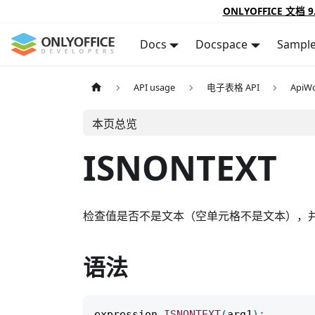
ONLYOFFICE 文档 9
Docs
Docspace
Sampl
API usage
电子表格 API
ApiWo
本页总览
ISNONTEXT
检查值是否不是文本（空单元格不是文本），
语法
expression
.
ISNONTEXT
(
arg1
)
;