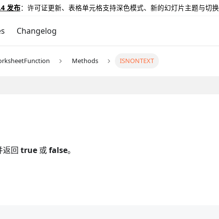
.4 发布
：许可证更新、表格单元格支持深色模式、新的幻灯片主题与切换
es
Changelog
rksheetFunction
Methods
ISNONTEXT
并返回
true
或
false
。