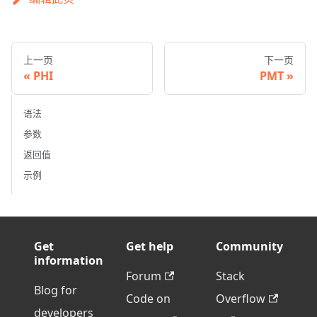
上一页
下一页
PHI
PMT
语法
参数
返回值
示例
Get
Get help
Community
information
Forum
Stack
Blog for
Code on
Overflow
developers