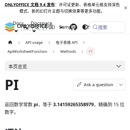
ONLYOFFICE 文档 9.4 发布
：许可证更新、表格单元格支持深色
模式、新的幻灯片主题与切换效果等更多功能。
Docs
Docspace
中文（中国）
Samples
Changelog
搜索
API usage
电子表格 API
ApiWorksheetFunction
Methods
PI
本页总览
PI
Ask a question
返回数学常数
pi
，等于
3.14159265358979
，精确到 15 位
数字。