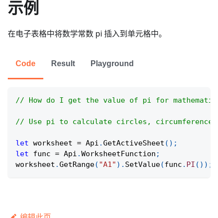
示例
在电子表格中将数学常数 pi 插入到单元格中。
Code
Result
Playground
// How do I get the value of pi for mathematic
// Use pi to calculate circles, circumference,
let
 worksheet 
=
Api
.
GetActiveSheet
(
)
;
let
 func 
=
Api
.
WorksheetFunction
;
worksheet
.
GetRange
(
"A1"
)
.
SetValue
(
func
.
PI
(
)
)
;
编辑此页