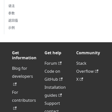
语法
参数
返回值
示例
Get
Get help
Community
information
Forum
Stack
Blog for
Code on
Overflow
developers
GitHub
X
Installation
For
guides
contributors
Support
contact