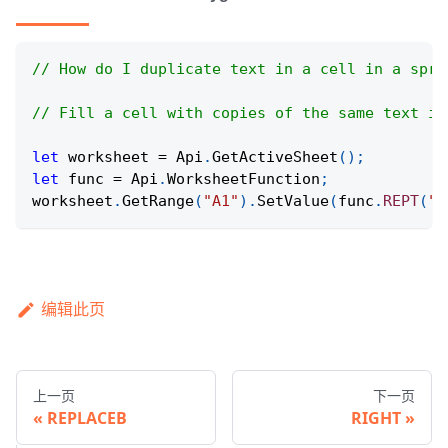
// How do I duplicate text in a cell in a spre
// Fill a cell with copies of the same text in
let
 worksheet 
=
Api
.
GetActiveSheet
(
)
;
let
 func 
=
Api
.
WorksheetFunction
;
worksheet
.
GetRange
(
"A1"
)
.
SetValue
(
func
.
REPT
(
"T
编辑此页
上一页
下一页
REPLACEB
RIGHT