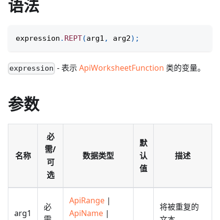
语法
expression
.
REPT
(
arg1
,
 arg2
)
;
- 表示
ApiWorksheetFunction
类的变量。
expression
参数
必
默
需/
名称
数据类型
认
描述
可
值
选
ApiRange
|
必
将被重复的
arg1
ApiName
|
需
文本。