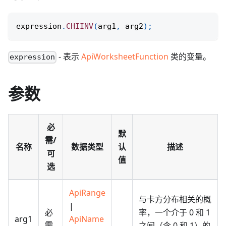
expression
.
CHIINV
(
arg1
,
 arg2
)
;
- 表示
ApiWorksheetFunction
类的变量。
expression
参数
必
默
需/
名称
数据类型
认
描述
可
值
选
ApiRange
与卡方分布相关的概
|
必
率，一个介于 0 和 1
arg1
ApiName
需
之间（含 0 和 1）的