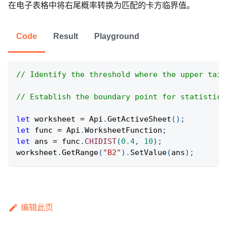
在电子表格中将右尾概率转换为匹配的卡方临界值。
Code
Result
Playground
// Identify the threshold where the upper tail
// Establish the boundary point for statistica
let
 worksheet 
=
Api
.
GetActiveSheet
(
)
;
let
 func 
=
Api
.
WorksheetFunction
;
let
 ans 
=
 func
.
CHIDIST
(
0.4
,
10
)
;
worksheet
.
GetRange
(
"B2"
)
.
SetValue
(
ans
)
;
编辑此页