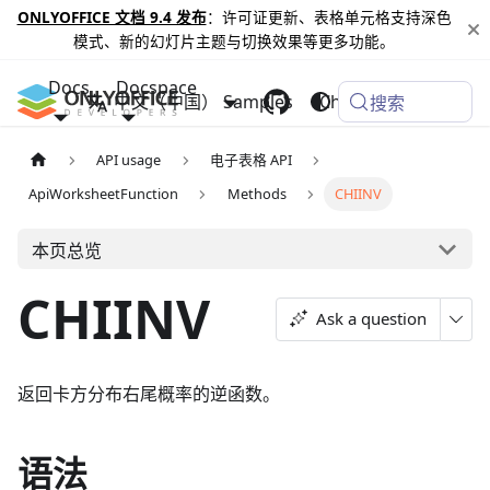
ONLYOFFICE 文档 9.4 发布
：许可证更新、表格单元格支持深色
模式、新的幻灯片主题与切换效果等更多功能。
Docs
Docspace
中文（中国）
Samples
Changelog
搜索
API usage
电子表格 API
ApiWorksheetFunction
Methods
CHIINV
本页总览
CHIINV
Ask a question
返回卡方分布右尾概率的逆函数。
语法