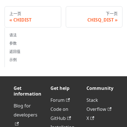
上一页
下一页
CHIDIST
CHISQ_DIST
语法
参数
返回值
示例
Get
Get help
Community
information
Forum
Stack
Blog for
Code on
Overflow
developers
GitHub
X