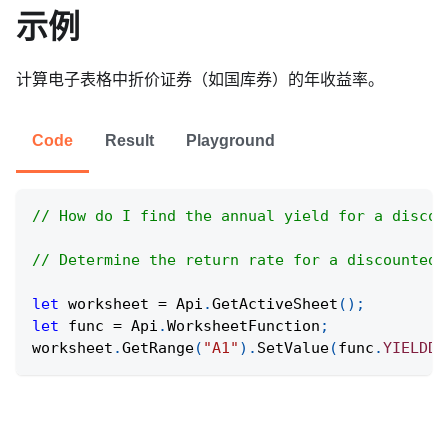
示例
计算电子表格中折价证券（如国库券）的年收益率。
Code
Result
Playground
// How do I find the annual yield for a discou
// Determine the return rate for a discounted 
let
 worksheet 
=
Api
.
GetActiveSheet
(
)
;
let
 func 
=
Api
.
WorksheetFunction
;
worksheet
.
GetRange
(
"A1"
)
.
SetValue
(
func
.
YIELDDI