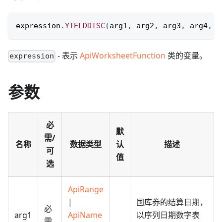
expression
.
YIELDDISC
(
arg1
,
 arg2
,
 arg3
,
 arg4
,
 a
- 表示
ApiWorksheetFunction
类的变量。
expression
参数
必
默
需/
名称
数据类型
认
描述
可
值
选
ApiRange
|
国库券的结算日期，
必
arg1
ApiName
以序列日期数字表
需