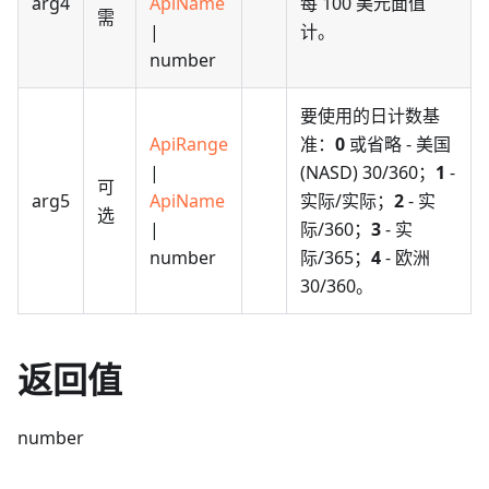
arg4
ApiName
每 100 美元面值
需
|
计。
number
要使用的日计数基
ApiRange
准：
0
或省略 - 美国
|
(NASD) 30/360；
1
-
可
arg5
ApiName
实际/实际；
2
- 实
选
|
际/360；
3
- 实
number
际/365；
4
- 欧洲
30/360。
返回值
number