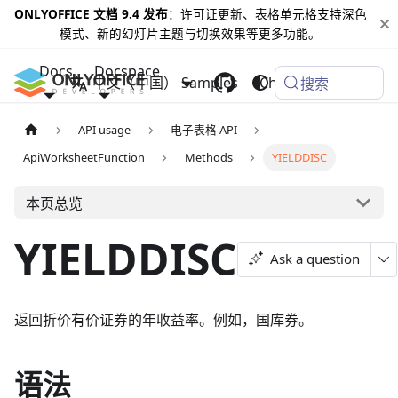
ONLYOFFICE 文档 9.4 发布
：许可证更新、表格单元格支持深色
模式、新的幻灯片主题与切换效果等更多功能。
Docs
Docspace
中文（中国）
Samples
Changelog
搜索
API usage
电子表格 API
ApiWorksheetFunction
Methods
YIELDDISC
本页总览
YIELDDISC
Ask a question
返回折价有价证券的年收益率。例如，国库券。
语法