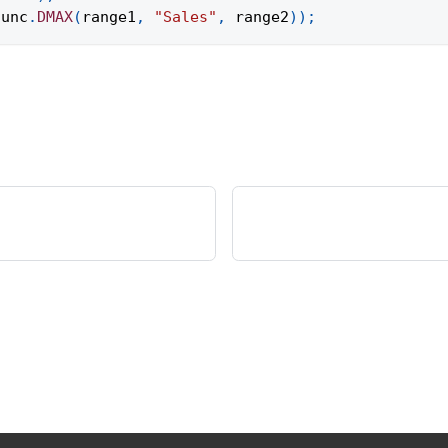
func
.
DMAX
(
range1
,
"Sales"
,
 range2
)
)
;