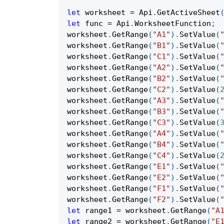
let
 worksheet 
=
Api
.
GetActiveSheet
let
 func 
=
Api
.
WorksheetFunction
;
worksheet
.
GetRange
(
"A1"
)
.
SetValue
(
worksheet
.
GetRange
(
"B1"
)
.
SetValue
(
worksheet
.
GetRange
(
"C1"
)
.
SetValue
(
worksheet
.
GetRange
(
"A2"
)
.
SetValue
(
worksheet
.
GetRange
(
"B2"
)
.
SetValue
(
worksheet
.
GetRange
(
"C2"
)
.
SetValue
(
worksheet
.
GetRange
(
"A3"
)
.
SetValue
(
worksheet
.
GetRange
(
"B3"
)
.
SetValue
(
worksheet
.
GetRange
(
"C3"
)
.
SetValue
(
worksheet
.
GetRange
(
"A4"
)
.
SetValue
(
worksheet
.
GetRange
(
"B4"
)
.
SetValue
(
worksheet
.
GetRange
(
"C4"
)
.
SetValue
(
worksheet
.
GetRange
(
"E1"
)
.
SetValue
(
worksheet
.
GetRange
(
"E2"
)
.
SetValue
(
worksheet
.
GetRange
(
"F1"
)
.
SetValue
(
worksheet
.
GetRange
(
"F2"
)
.
SetValue
(
let
 range1 
=
 worksheet
.
GetRange
(
"A
let
 range2 
=
 worksheet
.
GetRange
(
"E