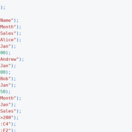
(
)
;
"Name"
)
;
"Month"
)
;
"Sales"
)
;
"Alice"
)
;
"Jan"
)
;
200
)
;
"Andrew"
)
;
"Jan"
)
;
300
)
;
"Bob"
)
;
"Jan"
)
;
250
)
;
"Month"
)
;
"Jan"
)
;
"Sales"
)
;
">200"
)
;
1:C4"
)
;
1:F2"
)
;