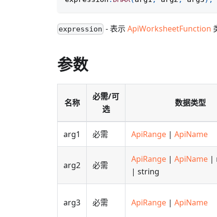
- 表示
ApiWorksheetFunction
expression
参数
必需/可
名称
数据类型
选
arg1
必需
ApiRange
|
ApiName
ApiRange
|
ApiName
|
arg2
必需
| string
arg3
必需
ApiRange
|
ApiName