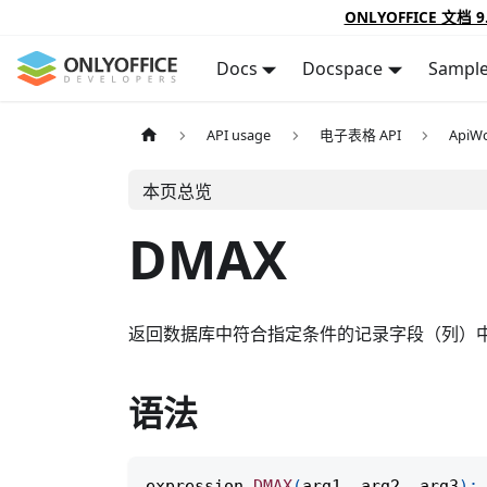
ONLYOFFICE 文档 9
Docs
Docspace
Sampl
API usage
电子表格 API
ApiWo
本页总览
DMAX
返回数据库中符合指定条件的记录字段（列）
语法
expression
.
DMAX
(
arg1
,
 arg2
,
 arg3
)
;