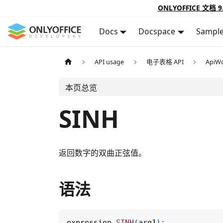
ONLYOFFICE 文档 9
Docs
Docspace
Sampl
API usage
电子表格 API
ApiWo
本页总览
SINH
返回数字的双曲正弦值。
语法
expression
.
SINH
(
arg1
)
;