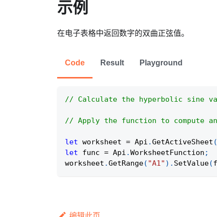
示例
在电子表格中返回数字的双曲正弦值。
Code
Result
Playground
// Calculate the hyperbolic sine v
// Apply the function to compute a
let
 worksheet 
=
Api
.
GetActiveSheet
let
 func 
=
Api
.
WorksheetFunction
;
worksheet
.
GetRange
(
"A1"
)
.
SetValue
(
编辑此页