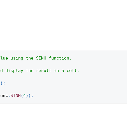
alue using the SINH function.
nd display the result in a cell.
(
)
;
func
.
SINH
(
4
)
)
;