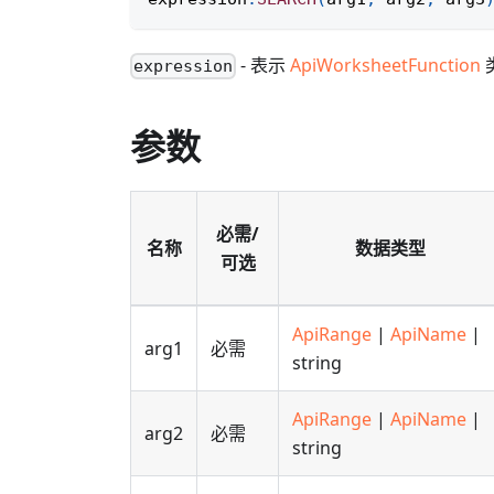
- 表示
ApiWorksheetFunction
expression
参数
必需/
名称
数据类型
可选
ApiRange
|
ApiName
|
arg1
必需
string
ApiRange
|
ApiName
|
arg2
必需
string