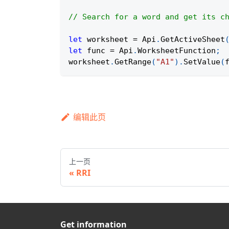
// Search for a word and get its c
let
 worksheet 
=
Api
.
GetActiveSheet
let
 func 
=
Api
.
WorksheetFunction
;
worksheet
.
GetRange
(
"A1"
)
.
SetValue
(
编辑此页
上一页
RRI
Get information