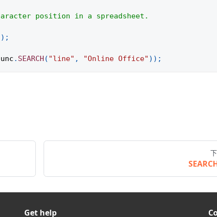
haracter position in a spreadsheet.
(
)
;
func
.
SEARCH
(
"line"
,
"Online Office"
)
)
;
下
SEARC
Get help
C