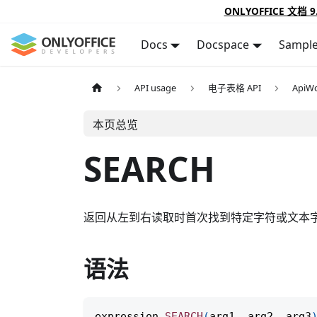
ONLYOFFICE 文档 9
Docs
Docspace
Sampl
API usage
电子表格 API
ApiWo
本页总览
SEARCH
返回从左到右读取时首次找到特定字符或文本
语法
expression
.
SEARCH
(
arg1
,
 arg2
,
 arg3