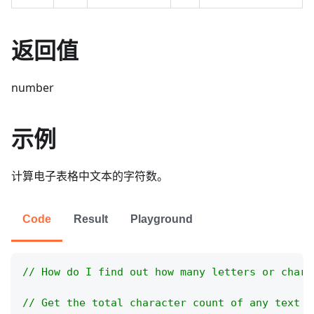
返回值
number
示例
计算电子表格中文本的字符数。
Code
Result
Playground
// How do I find out how many letters or chara
// Get the total character count of any text v