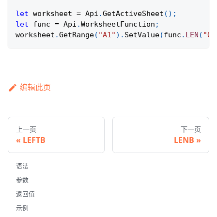
let
 worksheet 
=
Api
.
GetActiveSheet
(
)
;
let
 func 
=
Api
.
WorksheetFunction
;
worksheet
.
GetRange
(
"A1"
)
.
SetValue
(
func
.
LEN
(
"On
编辑此页
上一页
下一页
LEFTB
LENB
语法
参数
返回值
示例