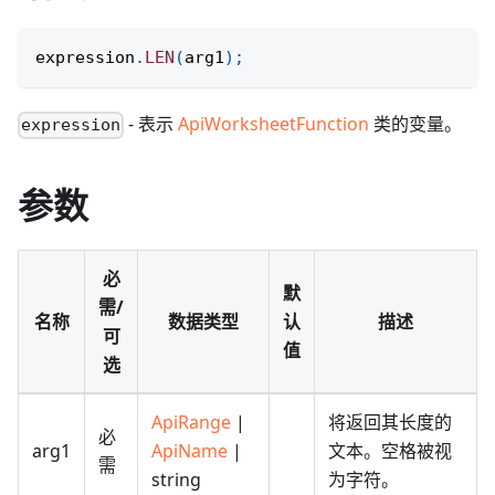
expression
.
LEN
(
arg1
)
;
- 表示
ApiWorksheetFunction
类的变量。
expression
参数
必
默
需/
名称
数据类型
认
描述
可
值
选
ApiRange
|
将返回其长度的
必
arg1
ApiName
|
文本。空格被视
需
string
为字符。