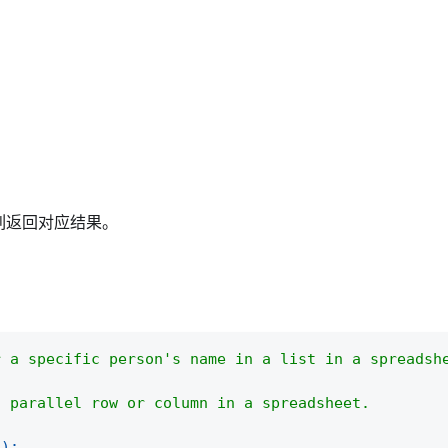
列返回对应结果。
r a specific person's name in a list in a spreadsh
a parallel row or column in a spreadsheet.
(
)
;