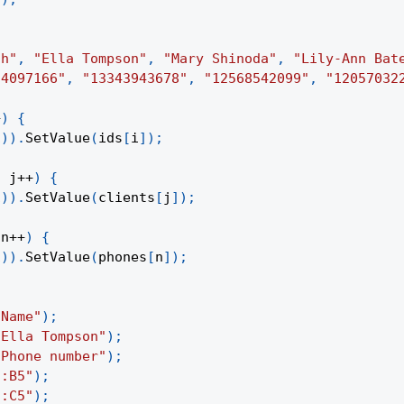
th"
,
"Ella Tompson"
,
"Mary Shinoda"
,
"Lily-Ann Bat
54097166"
,
"13343943678"
,
"12568542099"
,
"12057032
+
)
{
1
)
)
.
SetValue
(
ids
[
i
]
)
;
;
 j
++
)
{
1
)
)
.
SetValue
(
clients
[
j
]
)
;
 n
++
)
{
1
)
)
.
SetValue
(
phones
[
n
]
)
;
"Name"
)
;
"Ella Tompson"
)
;
"Phone number"
)
;
2:B5"
)
;
2:C5"
)
;