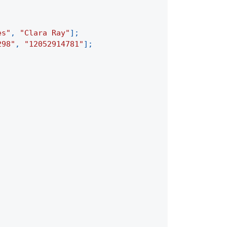
es"
,
"Clara Ray"
]
;
298"
,
"12052914781"
]
;