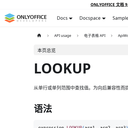
ONLYOFFICE 文档 9
Docs
Docspace
Sampl
API usage
电子表格 API
ApiWo
本页总览
LOOKUP
从单行或单列范围中查找值。为向后兼容性而
语法
expression
.
LOOKUP
(
arg1
,
 arg2
,
 arg3