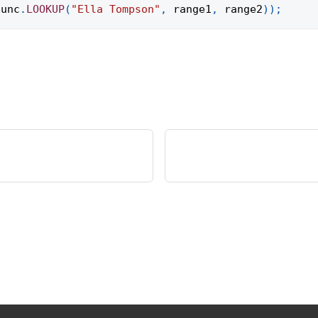
func
.
LOOKUP
(
"Ella Tompson"
,
 range1
,
 range2
)
)
;