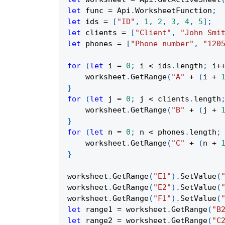
let
 func 
=
Api
.
WorksheetFunction
;
let
 ids 
=
[
"ID"
,
1
,
2
,
3
,
4
,
5
]
;
let
 clients 
=
[
"Client"
,
"John Smi
let
 phones 
=
[
"Phone number"
,
"120
for
(
let
 i 
=
0
;
 i 
<
 ids
.
length
;
 i
+
    worksheet
.
GetRange
(
"A"
+
(
i 
+
}
for
(
let
 j 
=
0
;
 j 
<
 clients
.
length
    worksheet
.
GetRange
(
"B"
+
(
j 
+
}
for
(
let
 n 
=
0
;
 n 
<
 phones
.
length
;
    worksheet
.
GetRange
(
"C"
+
(
n 
+
}
worksheet
.
GetRange
(
"E1"
)
.
SetValue
(
worksheet
.
GetRange
(
"E2"
)
.
SetValue
(
worksheet
.
GetRange
(
"F1"
)
.
SetValue
(
let
 range1 
=
 worksheet
.
GetRange
(
"B
let
 range2 
=
 worksheet
.
GetRange
(
"C