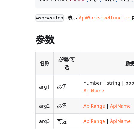
- 表示
ApiWorksheetFunction
expression
参数
必需/可
名称
数
选
number | string | bo
arg1
必需
ApiName
arg2
必需
ApiRange
|
ApiName
arg3
可选
ApiRange
|
ApiName