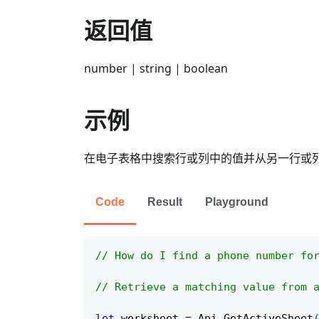
返回值
number | string | boolean
示例
在电子表格中搜索行或列中的值并从另一行或
Code
Result
Playground
// How do I find a phone number fo
// Retrieve a matching value from 
let
 worksheet 
=
Api
.
GetActiveSheet