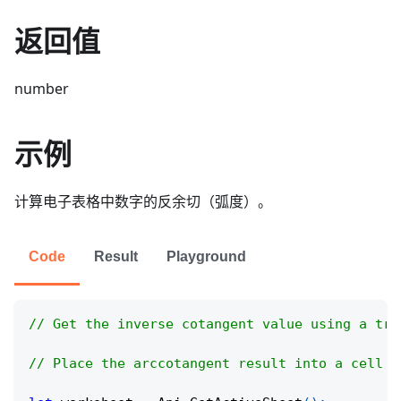
返回值
number
示例
计算电子表格中数字的反余切（弧度）。
Code
Result
Playground
// Get the inverse cotangent value using a tri
// Place the arccotangent result into a cell f