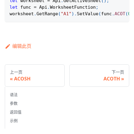
let
 worksheet 
=
Api
.
GetActiveSheet
(
)
;
let
 func 
=
Api
.
WorksheetFunction
;
worksheet
.
GetRange
(
"A1"
)
.
SetValue
(
func
.
ACOT
(
0
)
编辑此页
上一页
下一页
ACOSH
ACOTH
语法
参数
返回值
示例