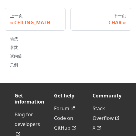
上一页
下一页
CEILING_MATH
CHAR
语法
参数
返回值
示例
Get
Get help
Community
information
Forum
Stack
Blog for
Code on
Overflow
developers
GitHub
X