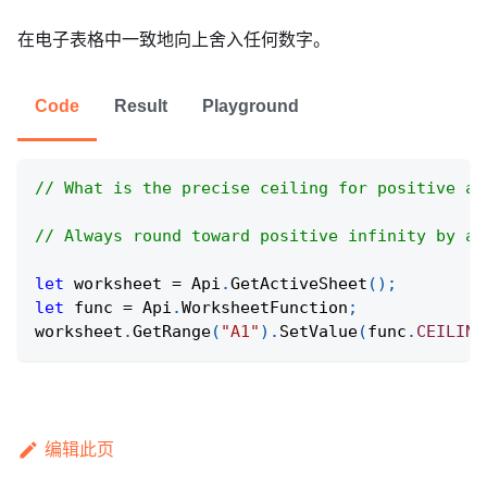
在电子表格中一致地向上舍入任何数字。
Code
Result
Playground
// What is the precise ceiling for positive an
// Always round toward positive infinity by a 
let
 worksheet 
=
Api
.
GetActiveSheet
(
)
;
let
 func 
=
Api
.
WorksheetFunction
;
worksheet
.
GetRange
(
"A1"
)
.
SetValue
(
func
.
CEILING
编辑此页