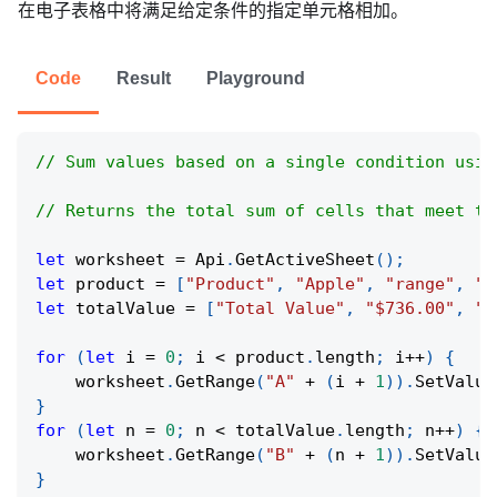
在电子表格中将满足给定条件的指定单元格相加。
Code
Result
Playground
// Sum values based on a single condition usin
// Returns the total sum of cells that meet th
let
 worksheet 
=
Api
.
GetActiveSheet
(
)
;
let
 product 
=
[
"Product"
,
"Apple"
,
"range"
,
"B
let
 totalValue 
=
[
"Total Value"
,
"$736.00"
,
"$
for
(
let
 i 
=
0
;
 i 
<
 product
.
length
;
 i
++
)
{
    worksheet
.
GetRange
(
"A"
+
(
i 
+
1
)
)
.
SetValue
}
for
(
let
 n 
=
0
;
 n 
<
 totalValue
.
length
;
 n
++
)
{
    worksheet
.
GetRange
(
"B"
+
(
n 
+
1
)
)
.
SetValue
}