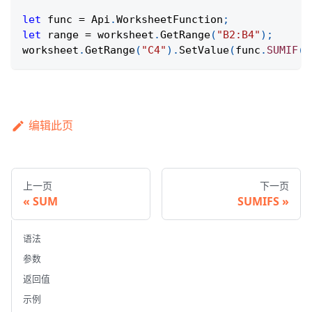
let
 func 
=
Api
.
WorksheetFunction
;
let
 range 
=
 worksheet
.
GetRange
(
"B2:B4"
)
;
worksheet
.
GetRange
(
"C4"
)
.
SetValue
(
func
.
SUMIF
(
r
编辑此页
上一页
下一页
SUM
SUMIFS
语法
参数
返回值
示例