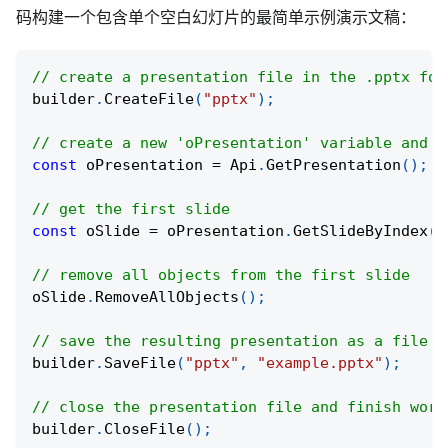
码构建一个包含单个空白幻灯片的最简单示例演示文稿：
// create a presentation file in the .pptx for
builder
.
CreateFile
(
"pptx"
)
;
// create a new 'oPresentation' variable and g
const
 oPresentation 
=
 Api
.
GetPresentation
(
)
;
// get the first slide
const
 oSlide 
=
 oPresentation
.
GetSlideByIndex
(
0
// remove all objects from the first slide
oSlide
.
RemoveAllObjects
(
)
;
// save the resulting presentation as a file i
builder
.
SaveFile
(
"pptx"
,
"example.pptx"
)
;
// close the presentation file and finish work
builder
.
CloseFile
(
)
;