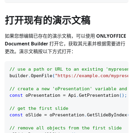
打开现有的演示文稿
如果您想编辑已存在的演示文稿，可以使用
ONLYOFFICE
Document Builder
打开它，获取其元素并根据需要进行
更改。演示文稿按以下方式打开：
// use a path or URL to an existing 'mypresent
builder
.
OpenFile
(
"https://example.com/mypresen
// create a new 'oPresentation' variable and g
const
 oPresentation 
=
 Api
.
GetPresentation
(
)
;
// get the first slide
const
 oSlide 
=
 oPresentation
.
GetSlideByIndex
(
0
// remove all objects from the first slide