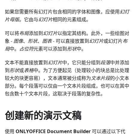
如果您需要所有幻灯片包含相同的字体和图像，应使用
幻灯
片母版
。它由与
幻灯片
相同的元素组成。
可以将
布局
添加到
幻灯片
以指定其结构。此外，一些绘图对
象 -
图像
、
形状
、
图表
- 可以直接放置到
幻灯片
或幻灯片
布
局
中。
占位符
元素可以添加到
形状
中。
文本不能直接放置到
幻灯片
中，它只能分组到
段落
中并添加
到
形状
或
表格
中。为了方便起见（处理较小的块总是比处理
较大的块更容易），文本通常被分成称为
文本片段
的小文本
部分。每个段落可以仅由一个文本片段组成，也可以在其中
包含数十个文本片段，这取决于段落的复杂性。
创建新的演示文稿
使用
ONLYOFFICE Document Builder
可以通过以下代