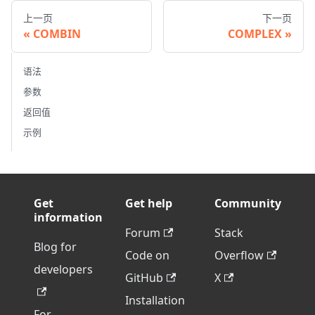
上一页
下一页
COMBIN
COMPLEX
语法
参数
返回值
示例
Get
Get help
Community
information
Forum
Stack
Blog for
Code on
Overflow
developers
GitHub
X
Installation
For