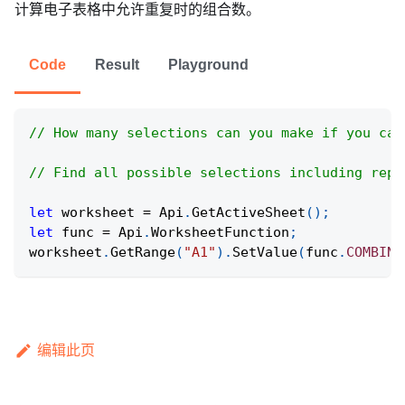
计算电子表格中允许重复时的组合数。
Code
Result
Playground
// How many selections can you make if you can
// Find all possible selections including repe
let
 worksheet 
=
Api
.
GetActiveSheet
(
)
;
let
 func 
=
Api
.
WorksheetFunction
;
worksheet
.
GetRange
(
"A1"
)
.
SetValue
(
func
.
COMBINA
编辑此页