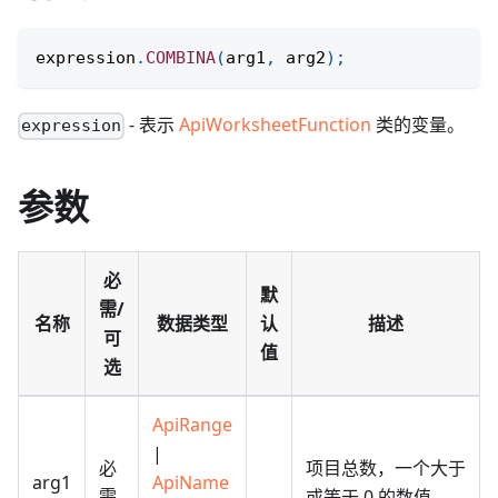
expression
.
COMBINA
(
arg1
,
 arg2
)
;
- 表示
ApiWorksheetFunction
类的变量。
expression
参数
必
默
需/
名称
数据类型
认
描述
可
值
选
ApiRange
|
必
项目总数，一个大于
arg1
ApiName
需
或等于 0 的数值。