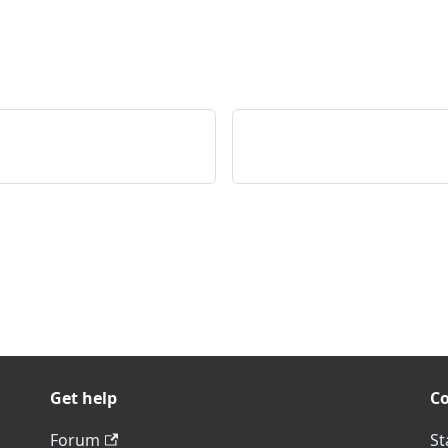
Get help
C
Forum
St