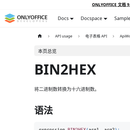
ONLYOFFICE 文档 9
Docs
Docspace
Sampl
API usage
电子表格 API
ApiWo
本页总览
BIN2HEX
将二进制数转换为十六进制数。
语法
expression
.
BIN2HEX
(
arg1
,
 arg2
)
;