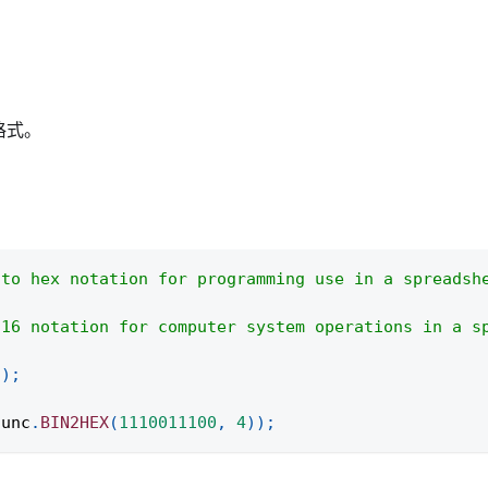
格式。
nto hex notation for programming use in a spreadsh
-16 notation for computer system operations in a s
(
)
;
func
.
BIN2HEX
(
1110011100
,
4
)
)
;