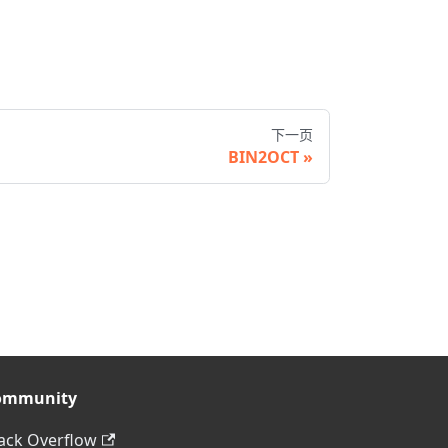
下一页
BIN2OCT
ommunity
ack Overflow