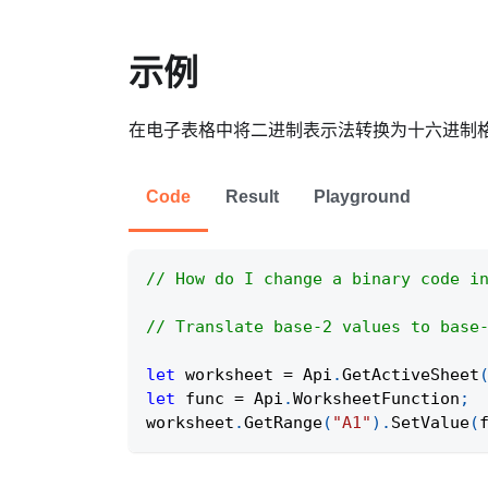
示例
在电子表格中将二进制表示法转换为十六进制
Code
Result
Playground
// How do I change a binary code i
// Translate base-2 values to base
let
 worksheet 
=
Api
.
GetActiveSheet
let
 func 
=
Api
.
WorksheetFunction
;
worksheet
.
GetRange
(
"A1"
)
.
SetValue
(