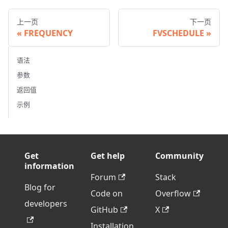
上一页
下一页
FREQUENCY
FVSCHEDULE
语法
参数
返回值
示例
Get
Get help
Community
information
Forum
Stack
Blog for
Code on
Overflow
developers
GitHub
X
Installation