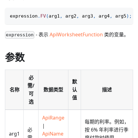
expression
.
FV
(
arg1
,
 arg2
,
 arg3
,
 arg4
,
 arg5
)
;
- 表示
ApiWorksheetFunction
类的变量。
expression
参数
必
默
需/
名称
数据类型
认
描述
可
值
选
ApiRange
每期的利率。例如，
|
必
按 6% 年利率进行季
arg1
ApiName
需
度付款时使用