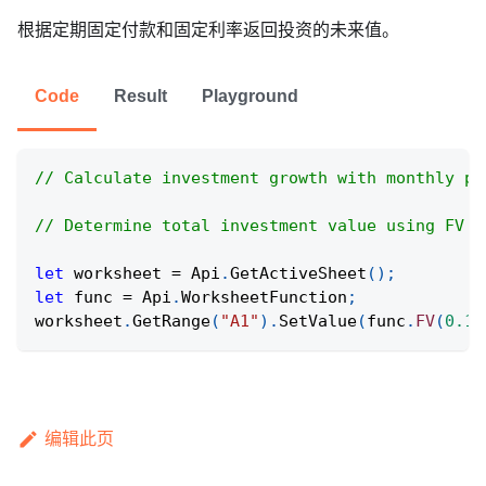
根据定期固定付款和固定利率返回投资的未来值。
Code
Result
Playground
// Calculate investment growth with monthly pa
// Determine total investment value using FV f
let
 worksheet 
=
Api
.
GetActiveSheet
(
)
;
let
 func 
=
Api
.
WorksheetFunction
;
worksheet
.
GetRange
(
"A1"
)
.
SetValue
(
func
.
FV
(
0.1
/
编辑此页