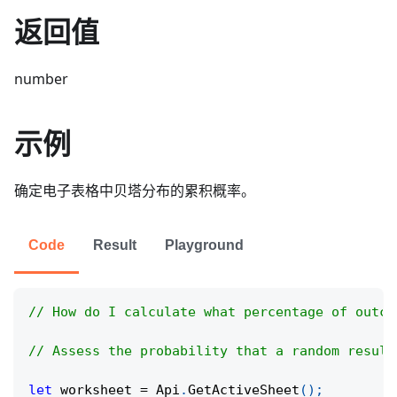
返回值
number
示例
确定电子表格中贝塔分布的累积概率。
Code
Result
Playground
// How do I calculate what percentage of outco
// Assess the probability that a random result
let
 worksheet 
=
Api
.
GetActiveSheet
(
)
;