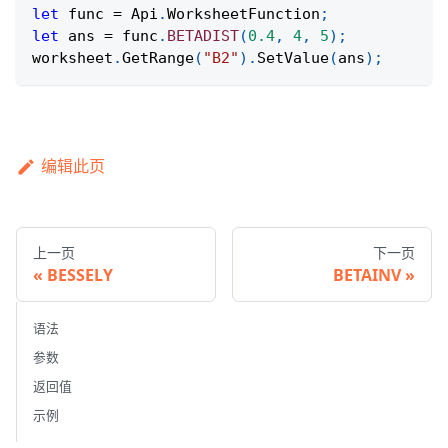
let
 func 
=
Api
.
WorksheetFunction
;
let
 ans 
=
 func
.
BETADIST
(
0.4
,
4
,
5
)
;
worksheet
.
GetRange
(
"B2"
)
.
SetValue
(
ans
)
;
编辑此页
上一页
下一页
BESSELY
BETAINV
语法
参数
返回值
示例