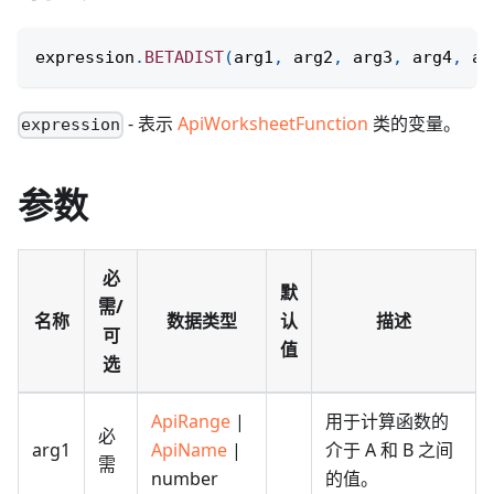
expression
.
BETADIST
(
arg1
,
 arg2
,
 arg3
,
 arg4
,
 ar
- 表示
ApiWorksheetFunction
类的变量。
expression
参数
必
默
需/
名称
数据类型
认
描述
可
值
选
ApiRange
|
用于计算函数的
必
arg1
ApiName
|
介于 A 和 B 之间
需
number
的值。