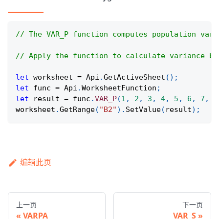
// The VAR_P function computes population vari
// Apply the function to calculate variance ba
let
 worksheet 
=
Api
.
GetActiveSheet
(
)
;
let
 func 
=
Api
.
WorksheetFunction
;
let
 result 
=
 func
.
VAR_P
(
1
,
2
,
3
,
4
,
5
,
6
,
7
,
8
worksheet
.
GetRange
(
"B2"
)
.
SetValue
(
result
)
;
编辑此页
上一页
下一页
VARPA
VAR_S