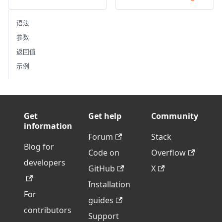
语法
参数
返回值
示例
Get
Get help
Community
information
Forum
Stack
Blog for
Code on
Overflow
developers
GitHub
X
Installation
For
guides
contributors
Support