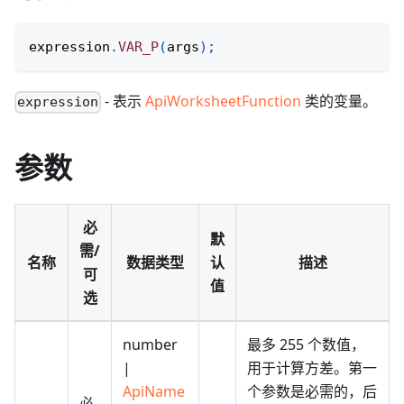
expression
.
VAR_P
(
args
)
;
- 表示
ApiWorksheetFunction
类的变量。
expression
参数
必
默
需/
名称
数据类型
认
描述
可
值
选
number
最多 255 个数值，
|
用于计算方差。第一
ApiName
个参数是必需的，后
必