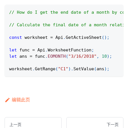
// How do I get the end date of a month by cou
// Calculate the final date of a month relativ
const
 worksheet 
=
Api
.
GetActiveSheet
(
)
;
let
 func 
=
Api
.
WorksheetFunction
;
let
 ans 
=
 func
.
EOMONTH
(
"3/16/2018"
,
10
)
;
worksheet
.
GetRange
(
"C1"
)
.
SetValue
(
ans
)
;
编辑此页
上一页
下一页