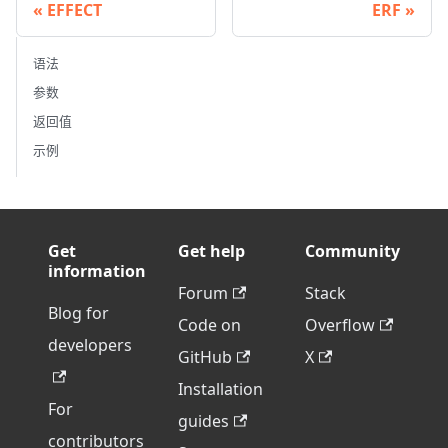
EFFECT
ERF
语法
参数
返回值
示例
Get
Get help
Community
information
Forum
Stack
Blog for
Code on
Overflow
developers
GitHub
X
Installation
For
guides
contributors