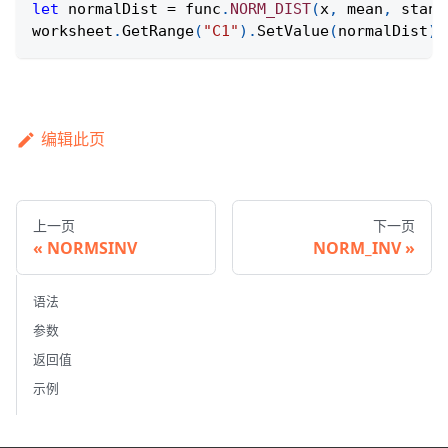
let
 normalDist 
=
 func
.
NORM_DIST
(
x
,
 mean
,
 stand
worksheet
.
GetRange
(
"C1"
)
.
SetValue
(
normalDist
)
;
编辑此页
上一页
下一页
NORMSINV
NORM_INV
语法
参数
返回值
示例