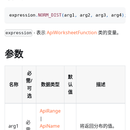
expression
.
NORM_DIST
(
arg1
,
 arg2
,
 arg3
,
 arg4
)
;
- 表示
ApiWorksheetFunction
类的变量。
expression
参数
必
默
需/
名称
数据类型
认
描述
可
值
选
ApiRange
|
必
arg1
ApiName
将返回分布的值。
需