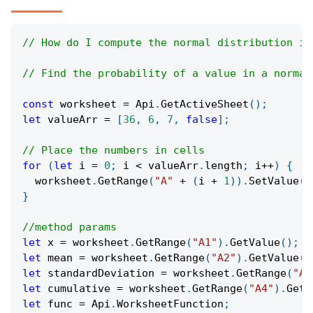
// How do I compute the normal distribution in
// Find the probability of a value in a normal
const
 worksheet 
=
Api
.
GetActiveSheet
(
)
;
let
 valueArr 
=
[
36
,
6
,
7
,
false
]
;
// Place the numbers in cells
for
(
let
 i 
=
0
;
 i 
<
 valueArr
.
length
;
 i
++
)
{
  worksheet
.
GetRange
(
"A"
+
(
i 
+
1
)
)
.
SetValue
(
v
}
//method params
let
 x 
=
 worksheet
.
GetRange
(
"A1"
)
.
GetValue
(
)
;
let
 mean 
=
 worksheet
.
GetRange
(
"A2"
)
.
GetValue
(
)
let
 standardDeviation 
=
 worksheet
.
GetRange
(
"A3
let
 cumulative 
=
 worksheet
.
GetRange
(
"A4"
)
.
GetV
let
 func 
=
Api
.
WorksheetFunction
;