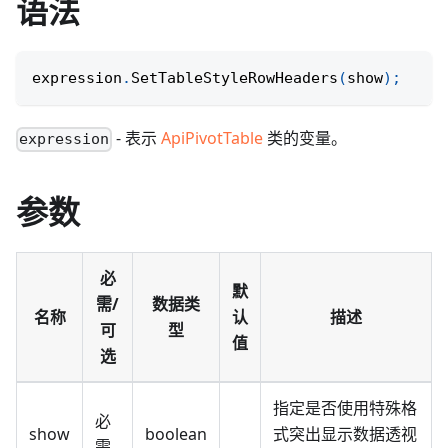
语法
expression
.
SetTableStyleRowHeaders
(
show
)
;
- 表示
ApiPivotTable
类的变量。
expression
参数
必
默
需/
数据类
名称
认
描述
可
型
值
选
指定是否使用特殊格
必
show
boolean
式突出显示数据透视
需