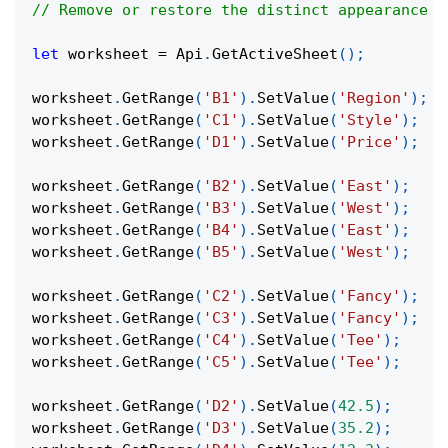
// Remove or restore the distinct appearance o
let
 worksheet 
=
Api
.
GetActiveSheet
(
)
;
worksheet
.
GetRange
(
'B1'
)
.
SetValue
(
'Region'
)
;
worksheet
.
GetRange
(
'C1'
)
.
SetValue
(
'Style'
)
;
worksheet
.
GetRange
(
'D1'
)
.
SetValue
(
'Price'
)
;
worksheet
.
GetRange
(
'B2'
)
.
SetValue
(
'East'
)
;
worksheet
.
GetRange
(
'B3'
)
.
SetValue
(
'West'
)
;
worksheet
.
GetRange
(
'B4'
)
.
SetValue
(
'East'
)
;
worksheet
.
GetRange
(
'B5'
)
.
SetValue
(
'West'
)
;
worksheet
.
GetRange
(
'C2'
)
.
SetValue
(
'Fancy'
)
;
worksheet
.
GetRange
(
'C3'
)
.
SetValue
(
'Fancy'
)
;
worksheet
.
GetRange
(
'C4'
)
.
SetValue
(
'Tee'
)
;
worksheet
.
GetRange
(
'C5'
)
.
SetValue
(
'Tee'
)
;
worksheet
.
GetRange
(
'D2'
)
.
SetValue
(
42.5
)
;
worksheet
.
GetRange
(
'D3'
)
.
SetValue
(
35.2
)
;