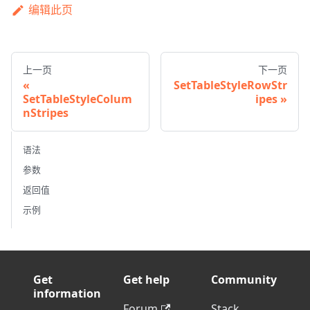
编辑此页
上一页
下一页
SetTableStyleRowStr
SetTableStyleColum
ipes
nStripes
语法
参数
返回值
示例
Get
Get help
Community
information
Forum
Stack