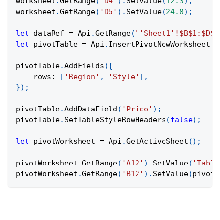
worksheet
.
GetRange
(
'D4'
)
.
SetValue
(
12.3
)
;
worksheet
.
GetRange
(
'D5'
)
.
SetValue
(
24.8
)
;
let
 dataRef 
=
Api
.
GetRange
(
"'Sheet1'!$B$1:$D$5
let
 pivotTable 
=
Api
.
InsertPivotNewWorksheet
(
d
pivotTable
.
AddFields
(
{
rows
:
[
'Region'
,
'Style'
]
,
}
)
;
pivotTable
.
AddDataField
(
'Price'
)
;
pivotTable
.
SetTableStyleRowHeaders
(
false
)
;
let
 pivotWorksheet 
=
Api
.
GetActiveSheet
(
)
;
pivotWorksheet
.
GetRange
(
'A12'
)
.
SetValue
(
'Table
pivotWorksheet
.
GetRange
(
'B12'
)
.
SetValue
(
pivotT